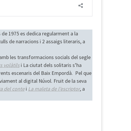
es de 1975 es dedica regularment a la
lls de narracions i 2 assaigs literaris, a
 amb les transformacions socials del segle
 volàtils
i La ciutat dels solitaris s’ha
erents escenaris del Baix Empordà. Pel que
viament al digital Núvol. Fruit de la seva
ra del conte
i
La maleta de l’escriptor
, a