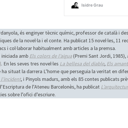
rdanyola, és enginyer tècnic químic, professor de català i d
ues de la novel·la i el conte. Ha publicat 15 novel·les, 11 recu
racs i col·laborar habitualment amb articles a la premsa.
a iniciada amb
Els colors de l’aigua
(Premi Sant Jordi, 1985),
l
. En les seves tres novel·les
La bellesa del diable
,
Els amants
 ha situat la darrera L’home que perseguia la veritat en dif
 l’incident
, i Pinyols madurs, amb els 85 contes publicats prè
 d’Escriptura de l’Ateneu Barcelonès, ha publicat
L’arquitectu
es sobre l’ofici d’escriure.