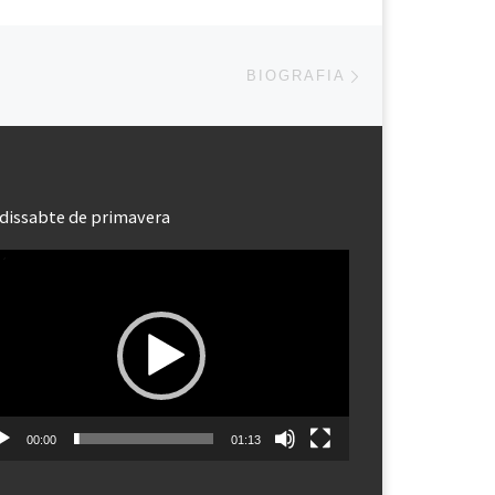
Next post
BIOGRAFIA
dissabte de primavera
roductor
eo
00:00
01:13