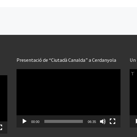
Presentació de “Ciutadà Canalda” a Cerdanyola
Un 
Reproductor
Rep
de
de
vídeo
víd
00:00
06:35