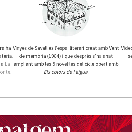
ura ha
Vinyes de Savall és l’espai literari creat amb Vent
Vídeo
tèria.
de memòria (1984) i que després s’ha anat
se
a a
La
ampliant amb les 5 novel·les del cicle obert amb
conte
.
Els colors de l’aigua
.