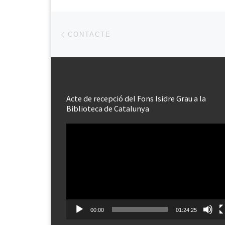
Post navigation
Previous post
CONTACTE
Acte de recepció del Fons Isidre Grau a la
Biblioteca de Catalunya
Reproductor
de
vídeo
00:00
01:24:25