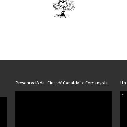
Presentació de “Ciutadà Canalda” a Cerdanyola
Un 
Reproductor
Rep
de
de
vídeo
víd