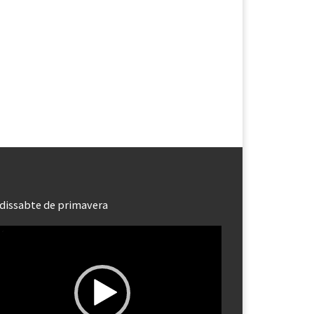
dissabte de primavera
roductor
eo