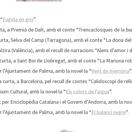
 “
Fugida en gris
”.
ta, a Premià de Dalt, amb el conte “Trencaclosques de la bur
urta, Selva del Camp (Tarragona), amb el conte “La dona de
Alzira (València), amb el recull de narracions “Alens d’amor i 
curta, a Sant Boi de Llobregat, amb el conte “La Mariona ro
 l’Ajuntament de Palma, amb la novel·la “
Vent de memòria
”
 curta, a Barcelona, pel recull de contes “Calidoscopi de rel
um Cultural, amb la novel·la “
Els colors de l’aigua
”.
per Enciclopèdia Catalana i el Govern d’Andorra, amb la nove
 l’Ajuntament de Palma, amb la novel·la “
El balancí negre
”.