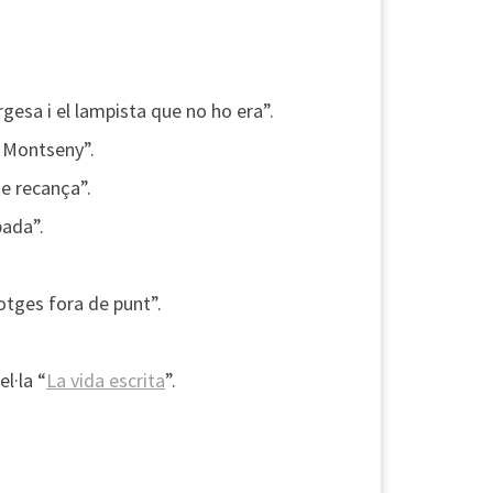
gesa i el lampista que no ho era”.
l Montseny”.
de recança”.
bada”.
.
lotges fora de punt”.
l·la “
La vida escrita
”.