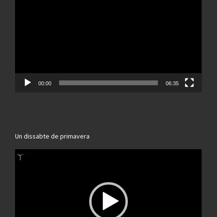
de
vídeo
00:00
06:35
Un dissabte de primavera
Reproductor
de
vídeo