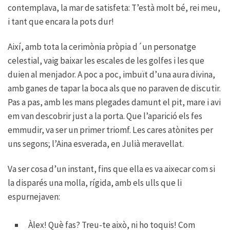
contemplava, la mar de satisfeta: T’està molt bé, rei meu,
i tant que encara la pots dur!
Així, amb tota la cerimònia pròpia d´un personatge
celestial, vaig baixar les escales de les golfes i les que
duien al menjador. A poc a poc, imbuït d’una aura divina,
amb ganes de tapar la boca als que no paraven de discutir.
Pas a pas, amb les mans plegades damunt el pit, mare i avi
em van descobrir just a la porta. Que l’aparició els fes
emmudir, va ser un primer triomf. Les cares atònites per
uns segons; l’Aina esverada, en Julià meravellat.
Va ser cosa d’un instant, fins que ella es va aixecar com si
la disparés una molla, rígida, amb els ulls que li
espurnejaven:
Àlex! Què fas? Treu-te això, ni ho toquis! Com