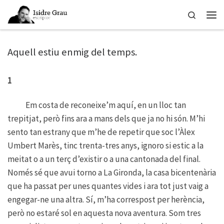
Skip to content
Search
Men
Aquell estiu enmig del temps.
1
Em costa de reconeixe’m aquí, en un lloc tan
trepitjat, però fins ara a mans dels que ja no hi són. M’hi
sento tan estrany que m’he de repetir que soc l’Àlex
Umbert Marès, tinc trenta-tres anys, ignoro si estic a la
meitat o a un terç d’existir o a una cantonada del final.
Només sé que avui torno a La Gironda, la casa bicentenària
que ha passat per unes quantes vides i ara tot just vaig a
engegar-ne una altra. Sí, m’ha correspost per herència,
però no estaré sol en aquesta nova aventura. Som tres