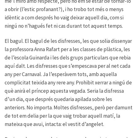
me’l miro amb respecte, però no em sé estar de tornar-lo
a obrir (l’estic profanant?), i ho trobo tot més o menys
idèntic a com després ho vaig deixar aquell dia, com si
ningú no n’hagués fet ni cas durant tot aquest temps.
El bagul. El bagul de les disfresses, les que solia dissenyar
la professora Anna Rafart per a les classes de plàstica, les
de l’escola Guinarda i les dels grups particulars que rebia
aquí dalt. Les disfresses que s’empescava per al net cada
any per Carnaval. Ja l’esperàvem tots, amb aquella
complicitat teixida any rere any. Prohibit xerrar a ningú de
què anirà el príncep aquesta vegada. Seria la disfressa
d’un dia, que després quedaria apilada sobre les
anteriors. No importa. Moltes disfresses, però per damunt
de tot em delia per la que vaig trobar aquell matí, la
mateixa que avui, intacta: el vestit d’angelet.