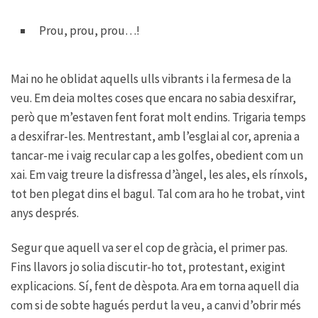
Prou, prou, prou…!
Mai no he oblidat aquells ulls vibrants i la fermesa de la
veu. Em deia moltes coses que encara no sabia desxifrar,
però que m’estaven fent forat molt endins. Trigaria temps
a desxifrar-les. Mentrestant, amb l’esglai al cor, aprenia a
tancar-me i vaig recular cap a les golfes, obedient com un
xai. Em vaig treure la disfressa d’àngel, les ales, els rínxols,
tot ben plegat dins el bagul. Tal com ara ho he trobat, vint
anys després.
Segur que aquell va ser el cop de gràcia, el primer pas.
Fins llavors jo solia discutir-ho tot, protestant, exigint
explicacions. Sí, fent de dèspota. Ara em torna aquell dia
com si de sobte hagués perdut la veu, a canvi d’obrir més