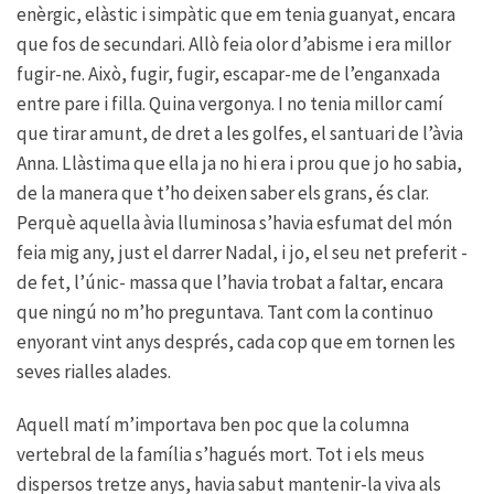
enèrgic, elàstic i simpàtic que em tenia guanyat, encara
que fos de secundari. Allò feia olor d’abisme i era millor
fugir-ne. Això, fugir, fugir, escapar-me de l’enganxada
entre pare i filla. Quina vergonya. I no tenia millor camí
que tirar amunt, de dret a les golfes, el santuari de l’àvia
Anna. Llàstima que ella ja no hi era i prou que jo ho sabia,
de la manera que t’ho deixen saber els grans, és clar.
Perquè aquella àvia lluminosa s’havia esfumat del món
feia mig any, just el darrer Nadal, i jo, el seu net preferit -
de fet, l’únic- massa que l’havia trobat a faltar, encara
que ningú no m’ho preguntava. Tant com la continuo
enyorant vint anys després, cada cop que em tornen les
seves rialles alades.
Aquell matí m’importava ben poc que la columna
vertebral de la família s’hagués mort. Tot i els meus
dispersos tretze anys, havia sabut mantenir-la viva als