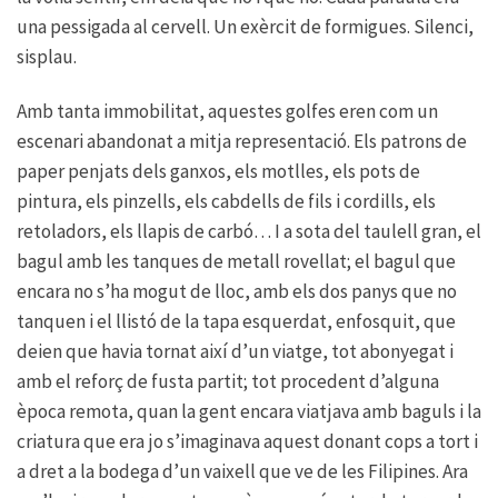
una pessigada al cervell. Un exèrcit de formigues. Silenci,
sisplau.
Amb tanta immobilitat, aquestes golfes eren com un
escenari abandonat a mitja representació. Els patrons de
paper penjats dels ganxos, els motlles, els pots de
pintura, els pinzells, els cabdells de fils i cordills, els
retoladors, els llapis de carbó… I a sota del taulell gran, el
bagul amb les tanques de metall rovellat; el bagul que
encara no s’ha mogut de lloc, amb els dos panys que no
tanquen i el llistó de la tapa esquerdat, enfosquit, que
deien que havia tornat així d’un viatge, tot abonyegat i
amb el reforç de fusta partit; tot procedent d’alguna
època remota, quan la gent encara viatjava amb baguls i la
criatura que era jo s’imaginava aquest donant cops a tort i
a dret a la bodega d’un vaixell que ve de les Filipines. Ara