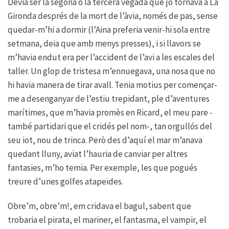
Devia ser la segona o la tercera vegada que jo tornava a La
Gironda després de la mort de l’àvia, només de pas, sense
quedar-m’hi a dormir (l’Aina preferia venir-hi sola entre
setmana, deia que amb menys presses), i si llavors se
m’havia endut era per l’accident de l’avi a les escales del
taller. Un glop de tristesa m’ennuegava, una nosa que no
hi havia manera de tirar avall. Tenia motius per començar-
me a desenganyar de l’estiu trepidant, ple d’aventures
marítimes, que m’havia promès en Ricard, el meu pare -
també partidari que el cridés pel nom-, tan orgullós del
seu iot, nou de trinca. Però des d’aquí el mar m’anava
quedant lluny, aviat l’hauria de canviar per altres
fantasies, m’ho temia. Per exemple, les que pogués
treure d’unes golfes atapeïdes.
Obre’m, obre’m!, em cridava el bagul, sabent que
trobaria el pirata, el mariner, el fantasma, el vampir, el