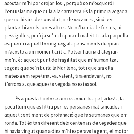
acostar-m’hi per orejar-les-, perquè se m’esquerdi
l’entusiasme que duia a la carretera. És la primera vegada
que no hi vinc de convidat, ni de vacances, sinó per
plantar-hi arrels, unes altres. No m’hauria de fer res, ni
pessigolles, però ja se’m dispara el maleït tic a la parpella
esquerra i aquell formigueig als pensaments de quan
m’acosto a un moment crític. Potser hauria d’alegrar-
me’n, és aquest punt de fragilitat que m’humanitza,
segons que se’n burla la Marilena, tot i que ara ella
mateixa em repetiria, va, valent, tira endavant, no
t’arronsis, que aquesta vegada no estàs sol.
És aquesta buidor -com ressonen les petjades!-, la
poca llum que es filtra per les persianes mal tancades i
aquest sentiment de profanació que fa setmanes que em
ronda. Tot és tan diferent dels centenars de vegades que
hi havia vingut quan a dins m’hi esperava la gent, el motor