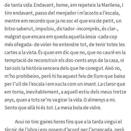
de tanta vida. Endavant, home, em repeteix la Marilena, I
tiro endavant, passo del menjador i m’acosto a l’escala,
mentre em recordo que ja no soc el que era de petit, un
bitxo saberut, impulsiu, dictador -incomprès, és clar-,
malgrat que encara em queda aquella ànsia -cada cop
més ofegada- de voler-ho entendre tot, de tenir totes les
cartes a la vista. És quan em dic que no, que no cauré en la
temptació de reconstruir els dos-cents anys de la casa, ni
tan sols la història sencera dels que he conegut. Això no,
m’ho prohibeixo, però hi ha aquest feix de llum que baixa
per l’ull de l’escala i em xucla com un imant. La claror que
em torna, inevitablement, a aquell estiu dels meus tretze
anys, quan a tots se’ns va girar la vida. O almenys a mi.
Sento que allà hi és tot. La meva bola de vidre.
Avui no tinc gaires hores fins que a la tarda vingui el
tècnic de l’obra i ens posem d’acord per l’arrancada, però