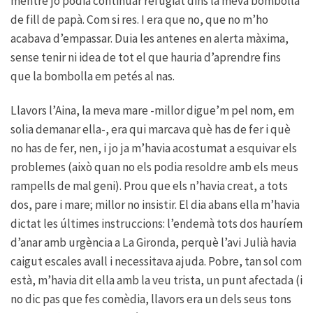
mentre jo podia continuar refugiat dins la meva bombolla
de fill de papà. Com si res. I era que no, que no m’ho
acabava d’empassar. Duia les antenes en alerta màxima,
sense tenir ni idea de tot el que hauria d’aprendre fins
que la bombolla em petés al nas.
Llavors l’Aina, la meva mare -millor digue’m pel nom, em
solia demanar ella-, era qui marcava què has de fer i què
no has de fer, nen, i jo ja m’havia acostumat a esquivar els
problemes (això quan no els podia resoldre amb els meus
rampells de mal geni). Prou que els n’havia creat, a tots
dos, pare i mare; millor no insistir. El dia abans ella m’havia
dictat les últimes instruccions: l’endemà tots dos hauríem
d’anar amb urgència a La Gironda, perquè l’avi Julià havia
caigut escales avall i necessitava ajuda. Pobre, tan sol com
està, m’havia dit ella amb la veu trista, un punt afectada (i
no dic pas que fes comèdia, llavors era un dels seus tons