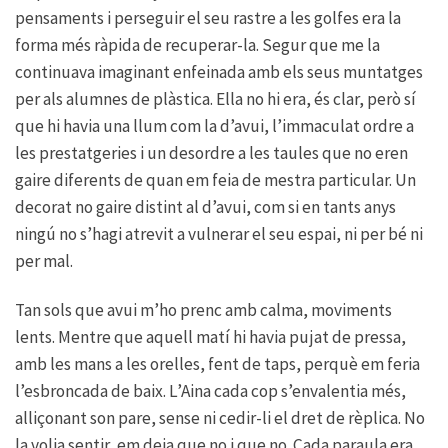
pensaments i perseguir el seu rastre a les golfes era la
forma més ràpida de recuperar-la. Segur que me la
continuava imaginant enfeinada amb els seus muntatges
per als alumnes de plàstica. Ella no hi era, és clar, però sí
que hi havia una llum com la d’avui, l’immaculat ordre a
les prestatgeries i un desordre a les taules que no eren
gaire diferents de quan em feia de mestra particular. Un
decorat no gaire distint al d’avui, com si en tants anys
ningú no s’hagi atrevit a vulnerar el seu espai, ni per bé ni
per mal.
Tan sols que avui m’ho prenc amb calma, moviments
lents. Mentre que aquell matí hi havia pujat de pressa,
amb les mans a les orelles, fent de taps, perquè em feria
l’esbroncada de baix. L’Aina cada cop s’envalentia més,
alliçonant son pare, sense ni cedir-li el dret de rèplica. No
la volia sentir, em deia que no i que no. Cada paraula era