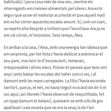
habituals). I poca cosa més de viva veu, mentre els
interrogants em creixien alimentats pel silenci. Ara estic
segur que va ser el malestar acumulat el que aquell matí
em va fer córrer aquestes escales amunt. Sí, com un coet,
va repetir ella després a tothom que l’escoltava. Ara ja no
em cal córrer, m’insisteixo. Tens temps, Àlex.
En arribar a la casa, l’Aina, amb una energia tan rabiosa que
em sorprenia, per tot hola s’havia dedicat a esbroncar el
seu pare, tractant-lo d’inconscient, temerari,
irresponsable i altres mocs. Potser et penses que tens vint
anys i pots baixar les escales del taller com si res, i al
damunt amb les mans carregades. La filla l’havia escomès
tan fort, que jo, el net, no havia tingut ni ocasió de dir-li ei
soc aquí, avi. Només l’havia observat de resquitllada, fet
un nyap damunt el balancí, queixant-se amb ulls de gos
apallissat i una veueta que no era la seva; la de l’avi