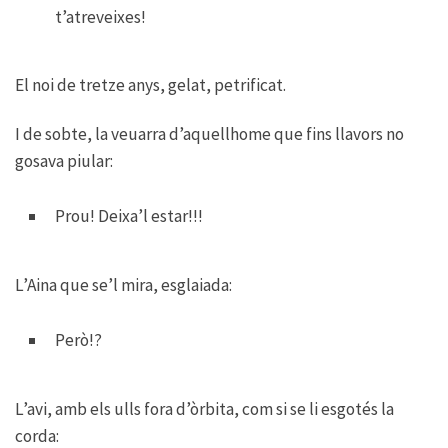
t’atreveixes!
El noi de tretze anys, gelat, petrificat.
I de sobte, la veuarra d’aquellhome que fins llavors no
gosava piular:
Prou! Deixa’l estar!!!
L’Aina que se’l mira, esglaiada:
Però!?
L’avi, amb els ulls fora d’òrbita, com si se li esgotés la
corda: