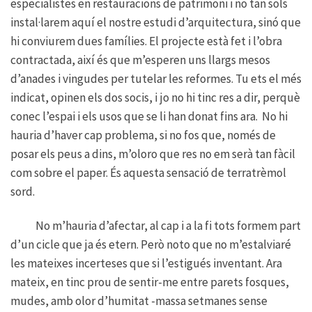
especialistes en restauracions de patrimoni i no tan sols
instal·larem aquí el nostre estudi d’arquitectura, sinó que
hi conviurem dues famílies. El projecte està fet i l’obra
contractada, així és que m’esperen uns llargs mesos
d’anades i vingudes per tutelar les reformes. Tu ets el més
indicat, opinen els dos socis, i jo no hi tinc res a dir, perquè
conec l’espai i els usos que se li han donat fins ara. No hi
hauria d’haver cap problema, si no fos que, només de
posar els peus a dins, m’oloro que res no em serà tan fàcil
com sobre el paper. És aquesta sensació de terratrèmol
sord.
No m’hauria d’afectar, al cap i a la fi tots formem part
d’un cicle que ja és etern. Però noto que no m’estalviaré
les mateixes incerteses que si l’estigués inventant. Ara
mateix, en tinc prou de sentir-me entre parets fosques,
mudes, amb olor d’humitat -massa setmanes sense