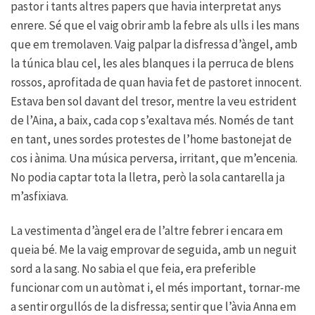
pastor i tants altres papers que havia interpretat anys
enrere. Sé que el vaig obrir amb la febre als ulls i les mans
que em tremolaven. Vaig palpar la disfressa d’àngel, amb
la túnica blau cel, les ales blanques i la perruca de blens
rossos, aprofitada de quan havia fet de pastoret innocent.
Estava ben sol davant del tresor, mentre la veu estrident
de l’Aina, a baix, cada cop s’exaltava més. Només de tant
en tant, unes sordes protestes de l’home bastonejat de
cos i ànima. Una música perversa, irritant, que m’encenia.
No podia captar tota la lletra, però la sola cantarella ja
m’asfixiava.
La vestimenta d’àngel era de l’altre febrer i encara em
queia bé. Me la vaig emprovar de seguida, amb un neguit
sord a la sang. No sabia el que feia, era preferible
funcionar com un autòmat i, el més important, tornar-me
a sentir orgullós de la disfressa; sentir que l’àvia Anna em