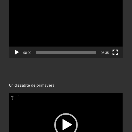
de
vídeo
00:00
06:35
Un dissabte de primavera
Reproductor
de
vídeo