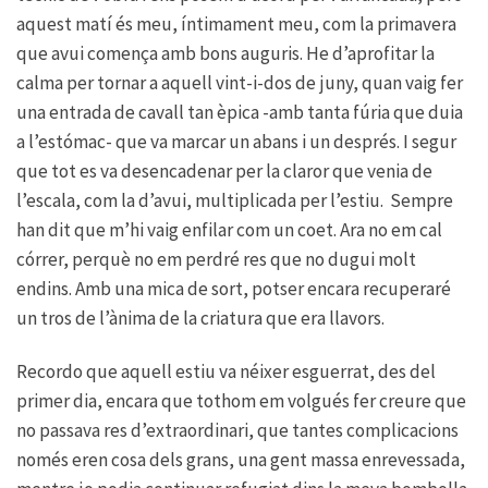
aquest matí és meu, íntimament meu, com la primavera
que avui comença amb bons auguris. He d’aprofitar la
calma per tornar a aquell vint-i-dos de juny, quan vaig fer
una entrada de cavall tan èpica -amb tanta fúria que duia
a l’estómac- que va marcar un abans i un després. I segur
que tot es va desencadenar per la claror que venia de
l’escala, com la d’avui, multiplicada per l’estiu. Sempre
han dit que m’hi vaig enfilar com un coet. Ara no em cal
córrer, perquè no em perdré res que no dugui molt
endins. Amb una mica de sort, potser encara recuperaré
un tros de l’ànima de la criatura que era llavors.
Recordo que aquell estiu va néixer esguerrat, des del
primer dia, encara que tothom em volgués fer creure que
no passava res d’extraordinari, que tantes complicacions
només eren cosa dels grans, una gent massa enrevessada,