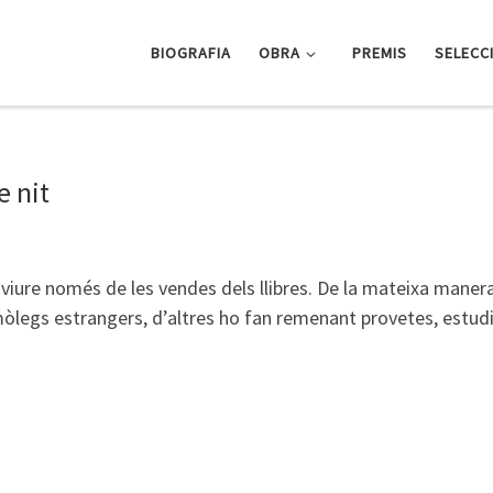
BIOGRAFIA
OBRA
PREMIS
SELECC
e nit
viure només de les vendes dels llibres. De la mateixa manera
mòlegs estrangers, d’altres ho fan remenant provetes, estudi