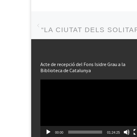
Post navigation
Previous post
“LA CIUTAT DELS SOLITA
Acte de recepció del Fons Isidre Grau a la
Biblioteca de Catalunya
Reproductor
de
vídeo
00:00
01:24:25