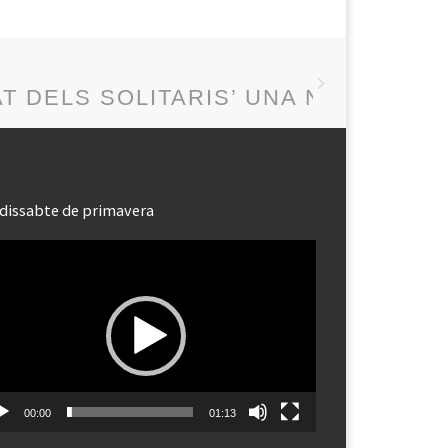
Next post
TAT DELS SOLITARIS’ UNA NOVEL·LA
dissabte de primavera
roductor
eo
00:00
01:13