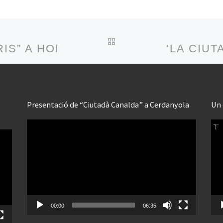
BACK TO POST LIST
RIS” A HORTA
‘LA CIU
Presentació de “Ciutadà Canalda” a Cerdanyola
Un 
Reproductor
Rep
de
de
vídeo
víd
00:00
06:35