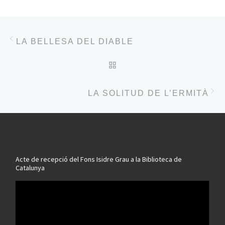
Post navigation
Previous post
LA BELLESA DEL DIABLE
BACK TO POST LIST
Ne
LA SOLITUD DE L’ERMITÀ
Acte de recepció del Fons Isidre Grau a la Biblioteca de
Catalunya
Reproductor
de
vídeo