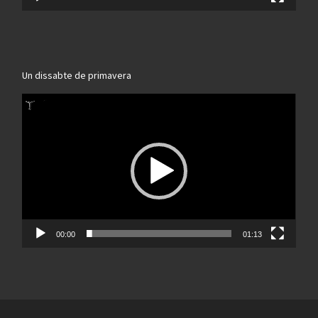
Un dissabte de primavera
Reproductor
de
vídeo
00:00
01:13