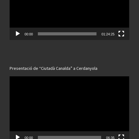
00:00
01:24:25
Presentació de “Ciutadà Canalda” a Cerdanyola
Reproductor
de
vídeo
00:00
06:35