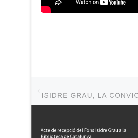
Post navigation
Previous post
ISIDRE GRAU, LA CONVI
Acte de recepció del Fons Isidre Grau a la
Biblioteca de Catalunya