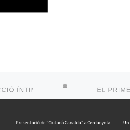
BACK TO POST LIST
CCIÓ ÍNTIMA
EL PRIM
Presentació de “Ciutadà Canalda” a Cerdanyola
Un 