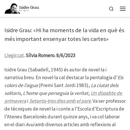
Skip to content
Search
Men
Isidre Grau: «Hi ha moments de la vida en què és
més important ensenyar totes les cartes»
Llegir.cat
. Sílvia Romero. 8/6/2023
Isidre Grau (Sabadell, 1945) és autor de novel·la i
narrativa breu. En novel·la cal destacar la pentalogia d’
Els
colors de l’aigua
(Premi Sant Jordi 1985),
La ciutat dels
solitaris
,
L’home que perseguia la veritat
,
Un dissabte de
primavera
i
Setanta-tres dies amb el pare
. Va ser professor
de tècniques de novel·la i conte a l’Escola d’Escriptura de
l’Ateneu Barcelonès durant quinze anys, i va col·laborar
en el diari
Avui
amb diversos articles amb reflexions al