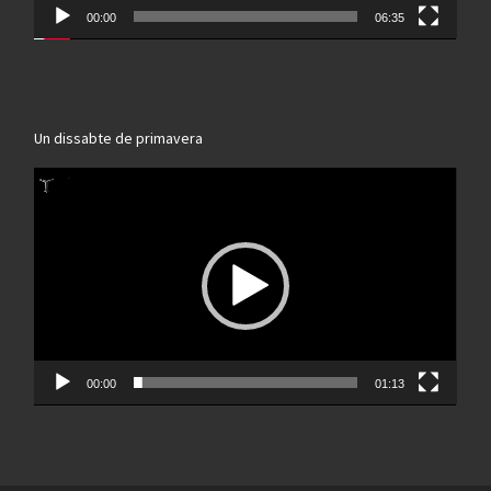
00:00
06:35
Un dissabte de primavera
Reproductor
de
vídeo
00:00
01:13