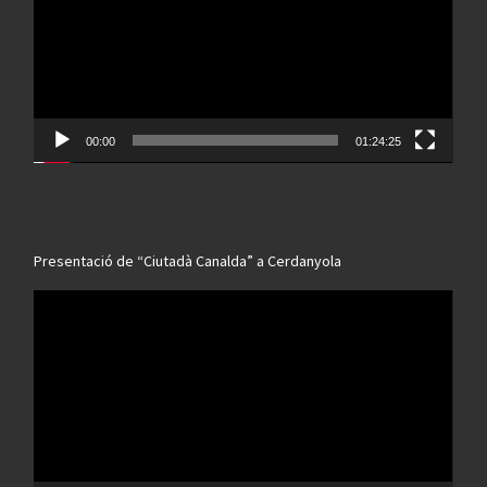
00:00
01:24:25
Presentació de “Ciutadà Canalda” a Cerdanyola
Reproductor
de
vídeo