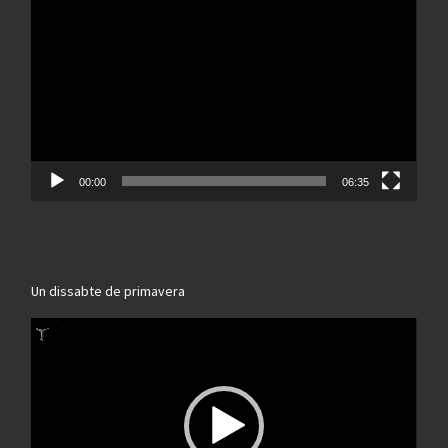
de
vídeo
00:00
06:35
Un dissabte de primavera
Reproductor
de
vídeo