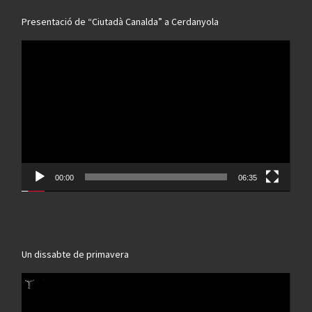
Presentació de “Ciutadà Canalda” a Cerdanyola
Reproductor
de
vídeo
00:00
06:35
Un dissabte de primavera
Reproductor
de
vídeo