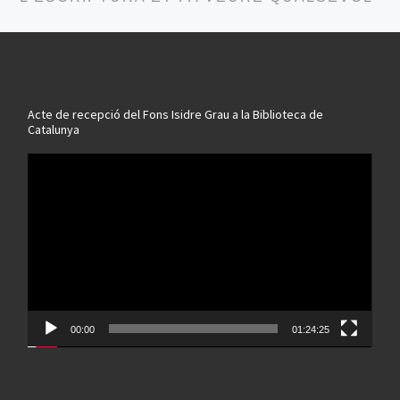
Acte de recepció del Fons Isidre Grau a la Biblioteca de
Catalunya
Reproductor
de
vídeo
00:00
01:24:25