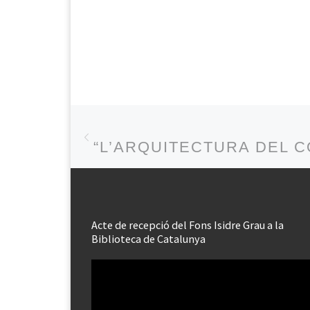
Post navigation
Previous post
“L’ARQUITECTURA DEL C
Acte de recepció del Fons Isidre Grau a la
Biblioteca de Catalunya
Reproductor
de
vídeo