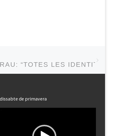
Next post
AU
RAU: “TOTES LES IDENTITATS SÓN 
dissabte de primavera
roductor
eo