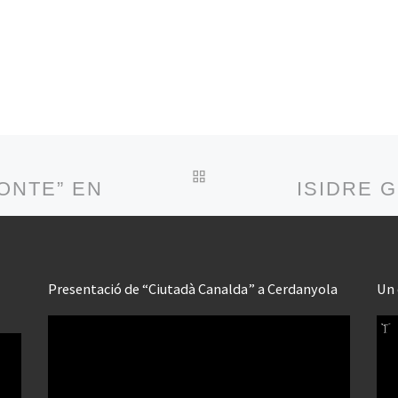
BACK TO POST LIST
ONTE” ENTREVISTA A … ISIDRE GR
ISIDRE G
Presentació de “Ciutadà Canalda” a Cerdanyola
Un 
Reproductor
Rep
de
de
vídeo
víd