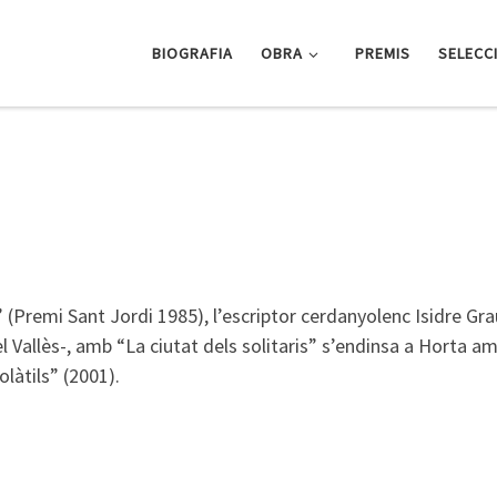
BIOGRAFIA
OBRA
PREMIS
SELECC
” (Premi Sant Jordi 1985), l’escriptor cerdanyolenc Isidre Gra
el Vallès-, amb “La ciutat dels solitaris” s’endinsa a Horta 
olàtils” (2001).