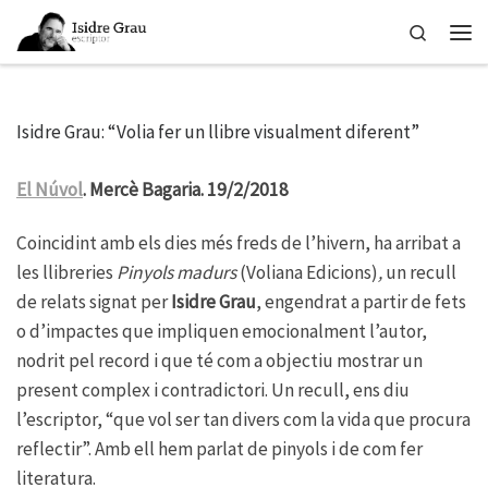
Skip to content
Search
Men
Isidre Grau: “Volia fer un llibre visualment diferent”
El Núvol
. Mercè Bagaria. 19/2/2018
Coincidint amb els dies més freds de l’hivern, ha arribat a
les llibreries
Pinyols madurs
(Voliana Edicions)
,
un recull
de relats signat per
Isidre Grau
, engendrat a partir de fets
o d’impactes que impliquen emocionalment l’autor,
nodrit pel record i que té com a objectiu mostrar un
present complex i contradictori. Un recull, ens diu
l’escriptor, “que vol ser tan divers com la vida que procura
reflectir”. Amb ell hem parlat de pinyols i de com fer
literatura.