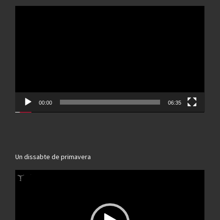
Reproductor
de
vídeo
00:00
06:35
Un dissabte de primavera
Reproductor
de
vídeo