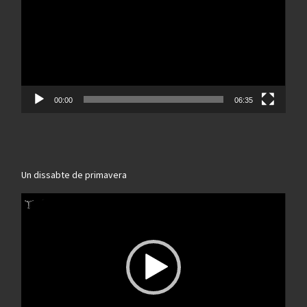
00:00
06:35
Un dissabte de primavera
Reproductor
de
vídeo