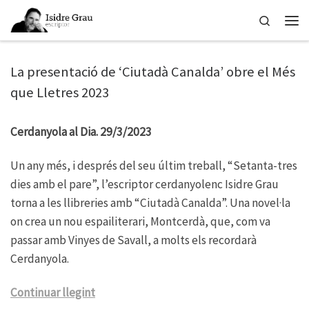
Skip to content
Search
Men
La presentació de ‘Ciutadà Canalda’ obre el Més
que Lletres 2023
Cerdanyola al Dia. 29/3/2023
Un any més, i després del seu últim treball, “Setanta-tres
dies amb el pare”, l’escriptor cerdanyolenc Isidre Grau
torna a les llibreries amb “Ciutadà Canalda”. Una novel·la
on crea un nou espailiterari, Montcerdà, que, com va
passar amb Vinyes de Savall, a molts els recordarà
Cerdanyola.
Continuar llegint