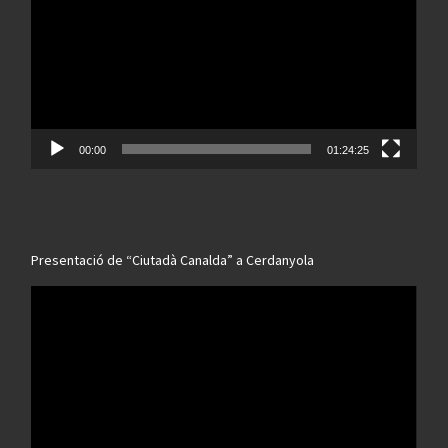
00:00
01:24:25
Presentació de “Ciutadà Canalda” a Cerdanyola
Reproductor
de
vídeo