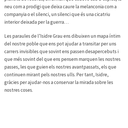
neu com a prodigi que deixa caure la melanconia com a
companyia o el silenci, un silenci que és una cicatriu
interior deixada per la guerra…
Les paraules de l’Isidre Grau ens dibuixen un mapa íntim
del nostre poble que ens pot ajudar a transitar per uns
carrers invisibles que sovint ens passen desapercebuts i
que més sovint del que ens pensem marquen les nostres
passes, les que guien els nostres avantpassats, els que
continuen mirant pels nostres ulls. Per tant, Isidre,
gràcies per ajudar-nos a conservar la mirada sobre les
nostres coses.