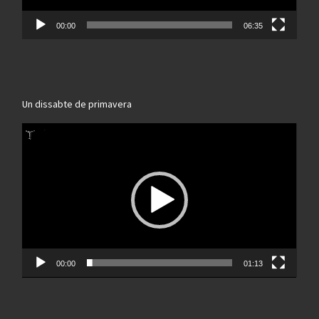
00:00
06:35
Un dissabte de primavera
Reproductor
de
vídeo
00:00
01:13