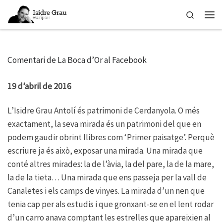
Skip to content
Search
Men
Comentari de La Boca d’Or al Facebook
19 d’abril de 2016
L’Isidre Grau Antolí és patrimoni de Cerdanyola. O més
exactament, la seva mirada és un patrimoni del que en
podem gaudir obrint llibres com ‘Primer paisatge’. Perquè
escriure ja és això, exposar una mirada. Una mirada que
conté altres mirades: la de l’àvia, la del pare, la de la mare,
la de la tieta… Una mirada que ens passeja per la vall de
Canaletes i els camps de vinyes. La mirada d’un nen que
tenia cap per als estudis i que gronxant-se en el lent rodar
d’un carro anava comptant les estrelles que apareixien al