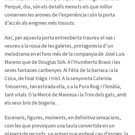
Perquè, diu, són els detalls menuts els que millor
conserven les aromes de l’experiència i són la porta
d’accés als enigmes més tossuts.
Així, per aquesta porta entreoberta traureu el nas i
veureu a la rossa de les galetes, protagonista d’un
melodrama en el fons més de la companyia de José Luis
Moreno que de Douglas Sirk. A l’Humberto Bravo i les
seves fantasies caribenyes. Al Fèlix de la barraca i a la
Cisca, de final tràgic i trist. A la senyoreta Caterina
Tresserres, tan estirada ella, o a la Pura Roig i l’Amàlia,
tant vitals. O la Mercè de Manresa i la Trini dels gats, amb
els seus bris de bogeria…
Escenaris, figures, moments, en definitiva sensacions,
com les que provoquen una taula convertida en un
planeta de records; un armari que esdevé cau d’espies; la