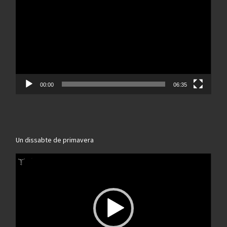
vídeo
00:00
06:35
Un dissabte de primavera
Reproductor
de
vídeo