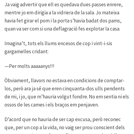
Ja vaig advertir que ell es quedava dues passes enrere,
mentre jo em dirigia a la vidriera de la sala. Jo mateixa
havia fet girar el pom i la porta s’havia badat dos pams,
quan va ser com si una deflagració fes explotar la casa.
Imagina’t, tots els llums encesos de cop i vint-i-sis
gargamelles cridant:
—Per molts aaaaanys!!!
Òbviament, llavors no estava en condicions de comptar-
los, però ara ja sé que eren cinquanta-dos ulls pendents
de mi, i jo, que m’hauria volgut fondre. No em sentia ni els
ossos de les cames i els braços em penjaven.
D’acord que no hauria de ser cap excusa, però reconec
que, per un cop a la vida, no vaig ser prou conscient dels