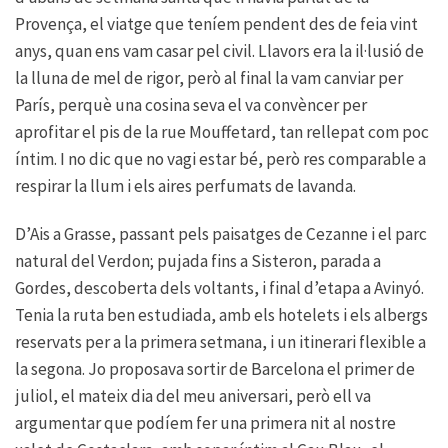
Provença, el viatge que teníem pendent des de feia vint
anys, quan ens vam casar pel civil. Llavors era la il·lusió de
la lluna de mel de rigor, però al final la vam canviar per
París, perquè una cosina seva el va convèncer per
aprofitar el pis de la rue Mouffetard, tan rellepat com poc
íntim. I no dic que no vagi estar bé, però res comparable a
respirar la llum i els aires perfumats de lavanda.
D’Ais a Grasse, passant pels paisatges de Cezanne i el parc
natural del Verdon; pujada fins a Sisteron, parada a
Gordes, descoberta dels voltants, i final d’etapa a Avinyó.
Tenia la ruta ben estudiada, amb els hotelets i els albergs
reservats per a la primera setmana, i un itinerari flexible a
la segona. Jo proposava sortir de Barcelona el primer de
juliol, el mateix dia del meu aniversari, però ell va
argumentar que podíem fer una primera nit al nostre