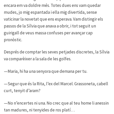
encara em va doldre més. Totes dues ens vam quedar
mudes, jo mig espantada i ella mig divertida, sense
vaticinar la novetat que ens esperava. Vam distingir els
passos de la Sílvia que anava a obrir, i tot seguit un
guirigall de veus massa confuses per avançar cap
pronòstic.
Després de comptar les seves petjades discretes, la Sílvia
va comparèixer a la sala de les golfes.
—Maria, hi ha una senyora que demana per tu.
—Segur que és la Rita, l’ex del Marcel. Grassoneta, cabell
curt, tenyit d’aram?
—No n’encertes ni una. No crec que al teu home li anessin
tan madures, ni tenyides de ros platí…