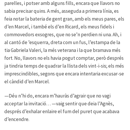
parelles, i potser amb alguns fills, encara que llavors no
sabia precisar quins. A més, asseguda a primera línia, es
feia notar la bateria de gent gran, amb els meus pares, els
d’en Marcel, i també els d’en Ricard, els meus fidels i
commovedors exsogres, que no se’n perdien ni una. Ah, i
al cantó de ’esquerra, dreta com un fus, l’estampa de la
tia Gabriela Valeri, la més veterana i la que bramava més
fort. No, llavors no els havia pogut comptar, però després
ja tindria temps de quadrar la llista dels vint-i-sis; els més
imprescindibles, segons que encara intentaria excusar-se
el càndid d’en Marcel.
—Déu n’hi do, encara m’hauràs d’agrair que no vagi
acceptar la invitació… —vaig sentir que deia l’Agnès,
després d’exhalar enlaire el fum del puret que acabava
d’encendre.