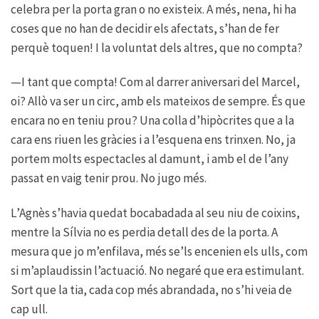
celebra per la porta gran o no existeix. A més, nena, hi ha
coses que no han de decidir els afectats, s’han de fer
perquè toquen! I la voluntat dels altres, que no compta?
—I tant que compta! Com al darrer aniversari del Marcel,
oi? Allò va ser un circ, amb els mateixos de sempre. És que
encara no en teniu prou? Una colla d’hipòcrites que a la
cara ens riuen les gràcies i a l’esquena ens trinxen. No, ja
portem molts espectacles al damunt, i amb el de l’any
passat en vaig tenir prou. No jugo més.
L’Agnès s’havia quedat bocabadada al seu niu de coixins,
mentre la Sílvia no es perdia detall des de la porta. A
mesura que jo m’enfilava, més se’ls encenien els ulls, com
si m’aplaudissin l’actuació. No negaré que era estimulant.
Sort que la tia, cada cop més abrandada, no s’hi veia de
cap ull.