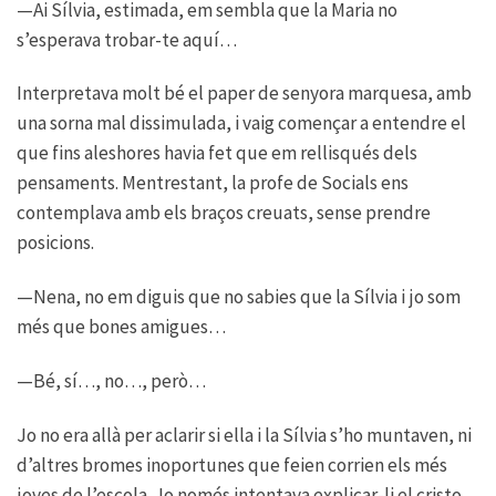
—Ai Sílvia, estimada, em sembla que la Maria no
s’esperava trobar-te aquí…
Interpretava molt bé el paper de senyora marquesa, amb
una sorna mal dissimulada, i vaig començar a entendre el
que fins aleshores havia fet que em rellisqués dels
pensaments. Mentrestant, la profe de Socials ens
contemplava amb els braços creuats, sense prendre
posicions.
—Nena, no em diguis que no sabies que la Sílvia i jo som
més que bones amigues…
—Bé, sí…, no…, però…
Jo no era allà per aclarir si ella i la Sílvia s’ho muntaven, ni
d’altres bromes inoportunes que feien corrien els més
joves de l’escola. Jo només intentava explicar-li el cristo