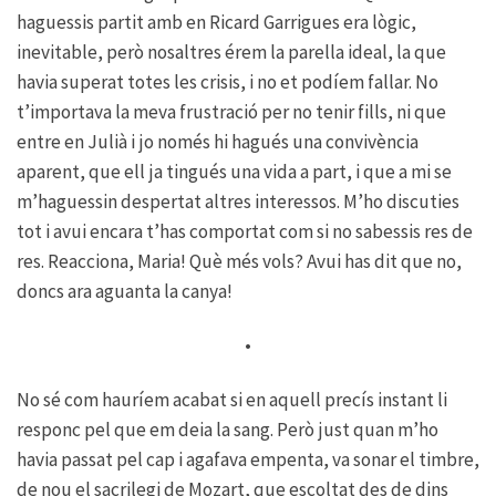
haguessis partit amb en Ricard Garrigues era lògic,
inevitable, però nosaltres érem la parella ideal, la que
havia superat totes les crisis, i no et podíem fallar. No
t’importava la meva frustració per no tenir fills, ni que
entre en Julià i jo només hi hagués una convivència
aparent, que ell ja tingués una vida a part, i que a mi se
m’haguessin despertat altres interessos. M’ho discuties
tot i avui encara t’has comportat com si no sabessis res de
res. Reacciona, Maria! Què més vols? Avui has dit que no,
doncs ara aguanta la canya!
•
No sé com hauríem acabat si en aquell precís instant li
responc pel que em deia la sang. Però just quan m’ho
havia passat pel cap i agafava empenta, va sonar el timbre,
de nou el sacrilegi de Mozart, que escoltat des de dins