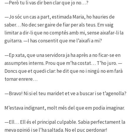
—Però tu li vas dir ben clar que jo no…?
—Jo sóc un cas a part, estimada Maria, ho hauries de
saber… No dec ser gaire de fiar per als teus. Em vaig
limitar a dir-li que no comptés amb mi, sense aixafar-li la
guitarra. —I has consentit que me l’aixafi a mi?
—Ep xata, que una servidora ja ha après a no ficar-se en
assumptes interns. Prou que m’ha costat… T’ho juro. —
Doncs que et quedi clar: he dit que no i ningú no em farà
tornar enrere…
—Bravo! Ni si el teu maridet et ve a buscar i se t’agenolla?
M’estava indignant, molt més del que em podia imaginar.
—Ell… Ell és el principal culpable. Sabia perfectament la
meva opinió i se l’ha saltada. No el puc perdonar!