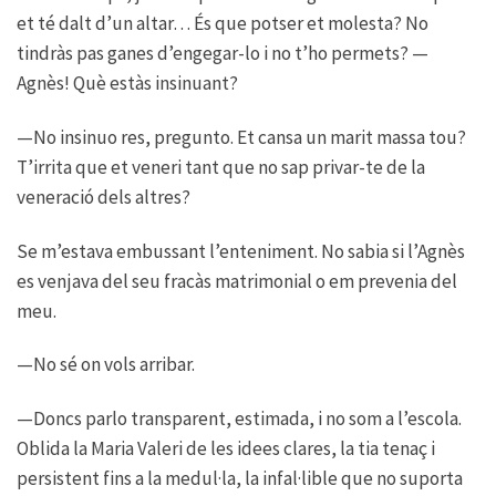
et té dalt d’un altar… És que potser et molesta? No
tindràs pas ganes d’engegar-lo i no t’ho permets? —
Agnès! Què estàs insinuant?
—No insinuo res, pregunto. Et cansa un marit massa tou?
T’irrita que et veneri tant que no sap privar-te de la
veneració dels altres?
Se m’estava embussant l’enteniment. No sabia si l’Agnès
es venjava del seu fracàs matrimonial o em prevenia del
meu.
—No sé on vols arribar.
—Doncs parlo transparent, estimada, i no som a l’escola.
Oblida la Maria Valeri de les idees clares, la tia tenaç i
persistent fins a la medul·la, la infal·lible que no suporta