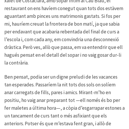
xalet de Costaclara, amb sopar íntim al Cau Blau, el
restaurant on ens havíem conegut quan tots dos estàvem
aguantant amb pinces uns matrimonis gastats. Si fos per
mi, hauríem creuat la frontera de bon matí, ja que sabia
per endavant que acabaria rebentada del final de curs a
l’escola i, com cada any, em convindria una desconnexió
dràstica. Però ves, allò que passa, em va entendrir que ell
hagués pensat en el detall del sopar i no vaig gosar dur-li
la contrària.
Ben pensat, podia ser un digne preludi de les vacances
tan esperades. Passaríem la nit tots dos sols on solíem
anar carregats de fills, pares i amics. Mirant-m’ho en
positiu, ho vaig anar preparant tot —ell només és bo per
fer maletes a última hora—, a còpia d’esgarrapar estones a
un tancament de curs tant o més asfixiant que els
anteriors. Potser és que m’estava fent gran, i allò de