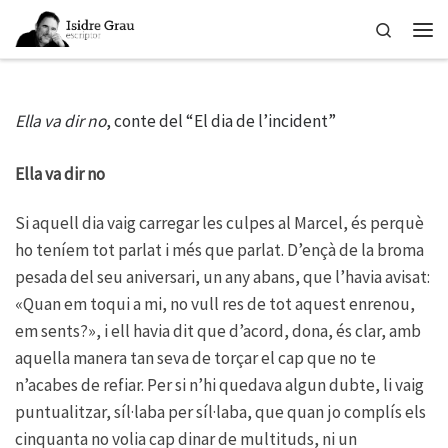
Skip to content
Search
Men
Ella va dir no
, conte del “El dia de l’incident”
Ella va dir no
Si aquell dia vaig carregar les culpes al Marcel, és perquè
ho teníem tot parlat i més que parlat. D’ençà de la broma
pesada del seu aniversari, un any abans, que l’havia avisat:
«Quan em toqui a mi, no vull res de tot aquest enrenou,
em sents?», i ell havia dit que d’acord, dona, és clar, amb
aquella manera tan seva de torçar el cap que no te
n’acabes de refiar. Per si n’hi quedava algun dubte, li vaig
puntualitzar, síl·laba per síl·laba, que quan jo complís els
cinquanta no volia cap dinar de multituds, ni un