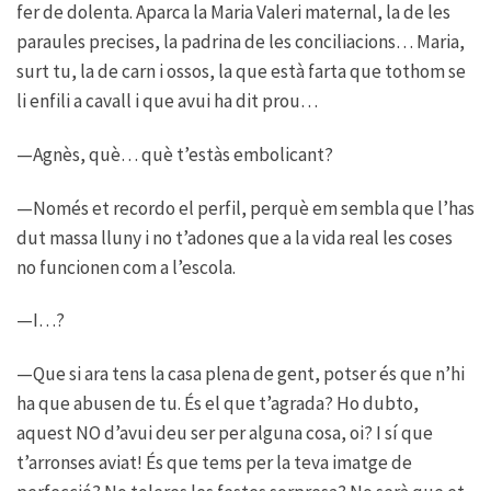
fer de dolenta. Aparca la Maria Valeri maternal, la de les
paraules precises, la padrina de les conciliacions… Maria,
surt tu, la de carn i ossos, la que està farta que tothom se
li enfili a cavall i que avui ha dit prou…
—Agnès, què… què t’estàs embolicant?
—Només et recordo el perfil, perquè em sembla que l’has
dut massa lluny i no t’adones que a la vida real les coses
no funcionen com a l’escola.
—I…?
—Que si ara tens la casa plena de gent, potser és que n’hi
ha que abusen de tu. És el que t’agrada? Ho dubto,
aquest NO d’avui deu ser per alguna cosa, oi? I sí que
t’arronses aviat! És que tems per la teva imatge de