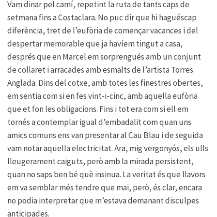
Vam dinar pel camí, repetint la ruta de tants caps de
setmana fins a Costaclara. No puc dir que hi haguéscap
diferència, tret de l’eufòria de començar vacances i del
despertar memorable que ja havíem tingut a casa,
després que en Marcel em sorprengués amb un conjunt
de collaret i arracades amb esmalts de l’artista Torres
Anglada. Dins del cotxe, amb totes les finestres obertes,
em sentia com si en fes vint-i-cinc, amb aquella eufòria
que et fon les obligacions. Fins i tot era com si ell em
tornés a contemplar igual d’embadalit com quan uns
amics comuns ens van presentar al Cau Blau i de seguida
vam notar aquella electricitat. Ara, mig vergonyós, els ulls
lleugerament caiguts, però amb la mirada persistent,
quan no saps ben bé què insinua. La veritat és que llavors
em va semblar més tendre que mai, però, és clar, encara
no podia interpretar que m’estava demanant disculpes
anticipades.