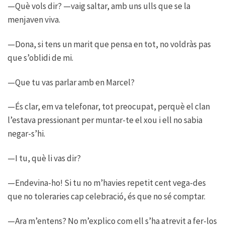
—Què vols dir? —vaig saltar, amb uns ulls que se la
menjaven viva.
—Dona, si tens un marit que pensa en tot, no voldràs pas
que s’oblidi de mi.
—Que tu vas parlar amb en Marcel?
—És clar, em va telefonar, tot preocupat, perquè el clan
l’estava pressionant per muntar-te el xou i ell no sabia
negar-s’hi.
—I tu, què li vas dir?
—Endevina-ho! Si tu no m’havies repetit cent vega-des
que no toleraries cap celebració, és que no sé comptar.
—Ara m’entens? No m’explico com ell s’ha atrevit a fer-los