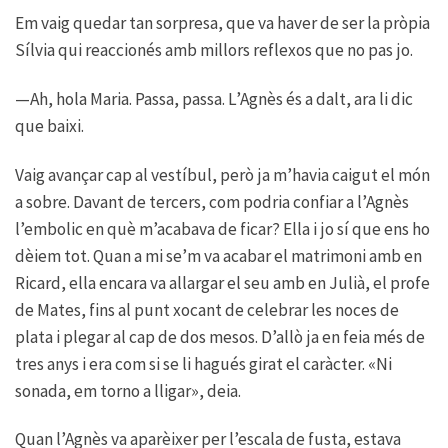
Em vaig quedar tan sorpresa, que va haver de ser la pròpia
Sílvia qui reaccionés amb millors reflexos que no pas jo.
—Ah, hola Maria. Passa, passa. L’Agnès és a dalt, ara li dic
que baixi.
Vaig avançar cap al vestíbul, però ja m’havia caigut el món
a sobre. Davant de tercers, com podria confiar a l’Agnès
l’embolic en què m’acabava de ficar? Ella i jo sí que ens ho
dèiem tot. Quan a mi se’m va acabar el matrimoni amb en
Ricard, ella encara va allargar el seu amb en Julià, el profe
de Mates, fins al punt xocant de celebrar les noces de
plata i plegar al cap de dos mesos. D’allò ja en feia més de
tres anys i era com si se li hagués girat el caràcter. «Ni
sonada, em torno a lligar», deia.
Quan l’Agnès va aparèixer per l’escala de fusta, estava