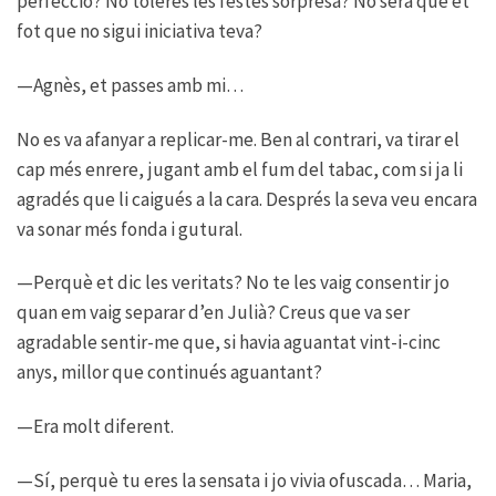
perfecció? No toleres les festes sorpresa? No serà que et
fot que no sigui iniciativa teva?
—Agnès, et passes amb mi…
No es va afanyar a replicar-me. Ben al contrari, va tirar el
cap més enrere, jugant amb el fum del tabac, com si ja li
agradés que li caigués a la cara. Després la seva veu encara
va sonar més fonda i gutural.
—Perquè et dic les veritats? No te les vaig consentir jo
quan em vaig separar d’en Julià? Creus que va ser
agradable sentir-me que, si havia aguantat vint-i-cinc
anys, millor que continués aguantant?
—Era molt diferent.
—Sí, perquè tu eres la sensata i jo vivia ofuscada… Maria,