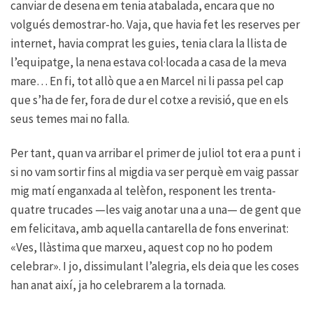
canviar de desena em tenia atabalada, encara que no
volgués demostrar-ho. Vaja, que havia fet les reserves per
internet, havia comprat les guies, tenia clara la llista de
l’equipatge, la nena estava col·locada a casa de la meva
mare… En fi, tot allò que a en Marcel ni li passa pel cap
que s’ha de fer, fora de dur el cotxe a revisió, que en els
seus temes mai no falla.
Per tant, quan va arribar el primer de juliol tot era a punt i
si no vam sortir fins al migdia va ser perquè em vaig passar
mig matí enganxada al telèfon, responent les trenta-
quatre trucades —les vaig anotar una a una— de gent que
em felicitava, amb aquella cantarella de fons enverinat:
«Ves, llàstima que marxeu, aquest cop no ho podem
celebrar». I jo, dissimulant l’alegria, els deia que les coses
han anat així, ja ho celebrarem a la tornada.