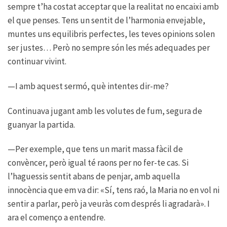
sempre t’ha costat acceptar que la realitat no encaixi amb
el que penses. Tens un sentit de l’harmonia envejable,
muntes uns equilibris perfectes, les teves opinions solen
ser justes… Però no sempre són les més adequades per
continuar vivint.
—I amb aquest sermó, què intentes dir-me?
Continuava jugant amb les volutes de fum, segura de
guanyar la partida.
—Per exemple, que tens un marit massa fàcil de
convèncer, però igual té raons per no fer-te cas. Si
l’haguessis sentit abans de penjar, amb aquella
innocència que em va dir: «Sí, tens raó, la Maria no en vol ni
sentir a parlar, però ja veuràs com després li agradarà». I
ara el començo a entendre.