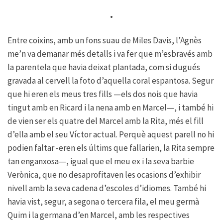
•
Entre coixins, amb un fons suau de Miles Davis, l’Agnès
me’n va demanar més detalls i va fer que m’esbravés amb
la parentela que havia deixat plantada, com si dugués
gravada al cervell la foto d’aquella coral espantosa. Segur
que hi eren els meus tres fills —els dos nois que havia
tingut amb en Ricard i la nena amb en Marcel—, i també hi
de vien ser els quatre del Marcel amb la Rita, més el fill
d’ella amb el seu Víctor actual. Perquè aquest parell no hi
podien faltar -eren els últims que fallarien, la Rita sempre
tan enganxosa—, igual que el meu ex i la seva barbie
Verònica, que no desaprofitaven les ocasions d’exhibir
nivell amb la seva cadena d’escoles d’idiomes. També hi
havia vist, segur, a segona o tercera fila, el meu germà
Quim i la germana d’en Marcel, amb les respectives