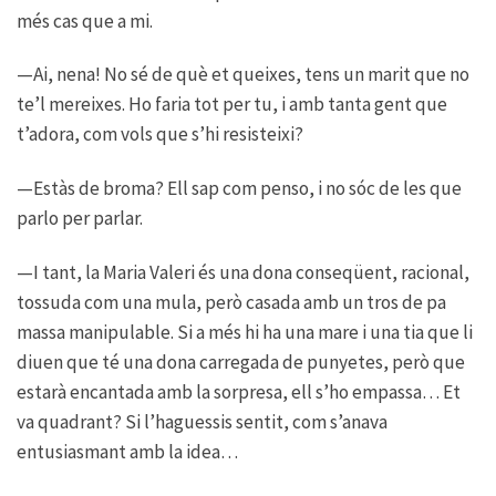
més cas que a mi.
—Ai, nena! No sé de què et queixes, tens un marit que no
te’l mereixes. Ho faria tot per tu, i amb tanta gent que
t’adora, com vols que s’hi resisteixi?
—Estàs de broma? Ell sap com penso, i no sóc de les que
parlo per parlar.
—I tant, la Maria Valeri és una dona conseqüent, racional,
tossuda com una mula, però casada amb un tros de pa
massa manipulable. Si a més hi ha una mare i una tia que li
diuen que té una dona carregada de punyetes, però que
estarà encantada amb la sorpresa, ell s’ho empassa… Et
va quadrant? Si l’haguessis sentit, com s’anava
entusiasmant amb la idea…