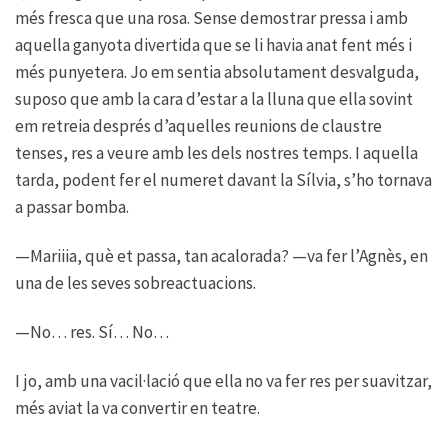
més fresca que una rosa. Sense demostrar pressa i amb
aquella ganyota divertida que se li havia anat fent més i
més punyetera. Jo em sentia absolutament desvalguda,
suposo que amb la cara d’estar a la lluna que ella sovint
em retreia després d’aquelles reunions de claustre
tenses, res a veure amb les dels nostres temps. I aquella
tarda, podent fer el numeret davant la Sílvia, s’ho tornava
a passar bomba.
—Mariiia, què et passa, tan acalorada? —va fer l’Agnès, en
una de les seves sobreactuacions.
—No… res. Sí… No…
I jo, amb una vacil·lació que ella no va fer res per suavitzar,
més aviat la va convertir en teatre.