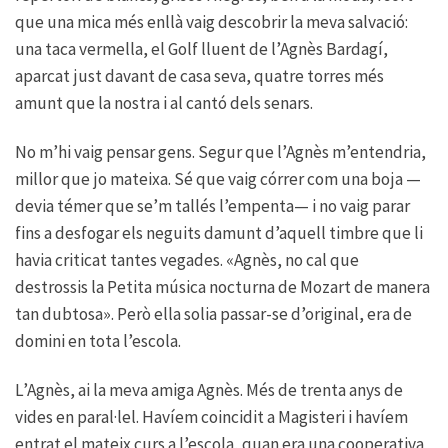
que una mica més enllà vaig descobrir la meva salvació:
una taca vermella, el Golf lluent de l’Agnès Bardagí,
aparcat just davant de casa seva, quatre torres més
amunt que la nostra i al cantó dels senars.
No m’hi vaig pensar gens. Segur que l’Agnès m’entendria,
millor que jo mateixa. Sé que vaig córrer com una boja —
devia témer que se’m tallés l’empenta— i no vaig parar
fins a desfogar els neguits damunt d’aquell timbre que li
havia criticat tantes vegades. «Agnès, no cal que
destrossis la Petita música nocturna de Mozart de manera
tan dubtosa». Però ella solia passar-se d’original, era de
domini en tota l’escola.
L’Agnès, ai la meva amiga Agnès. Més de trenta anys de
vides en paral·lel. Havíem coincidit a Magisteri i havíem
entrat el mateix curs a l’escola, quan era una cooperativa