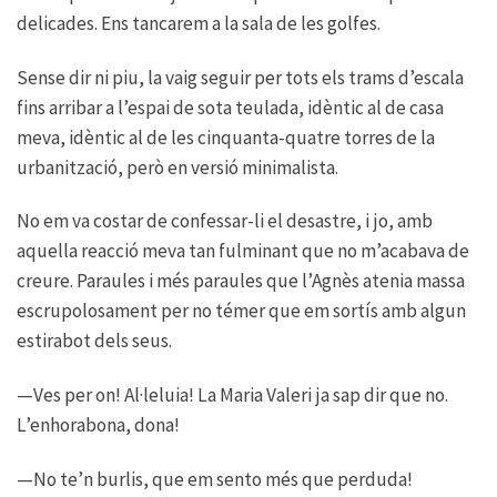
delicades. Ens tancarem a la sala de les golfes.
Sense dir ni piu, la vaig seguir per tots els trams d’escala
fins arribar a l’espai de sota teulada, idèntic al de casa
meva, idèntic al de les cinquanta-quatre torres de la
urbanització, però en versió minimalista.
No em va costar de confessar-li el desastre, i jo, amb
aquella reacció meva tan fulminant que no m’acabava de
creure. Paraules i més paraules que l’Agnès atenia massa
escrupolosament per no témer que em sortís amb algun
estirabot dels seus.
—Ves per on! Al·leluia! La Maria Valeri ja sap dir que no.
L’enhorabona, dona!
—No te’n burlis, que em sento més que perduda!