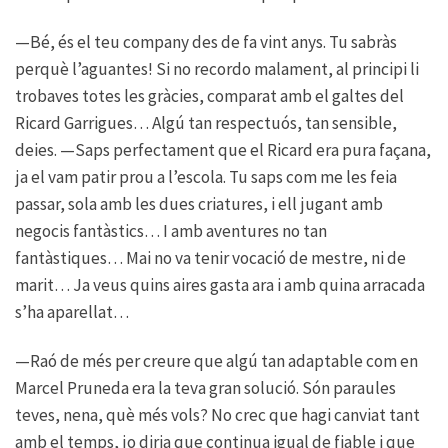
—Bé, és el teu company des de fa vint anys. Tu sabràs
perquè l’aguantes! Si no recordo malament, al principi li
trobaves totes les gràcies, comparat amb el galtes del
Ricard Garrigues… Algú tan respectuós, tan sensible,
deies. —Saps perfectament que el Ricard era pura façana,
ja el vam patir prou a l’escola. Tu saps com me les feia
passar, sola amb les dues criatures, i ell jugant amb
negocis fantàstics… I amb aventures no tan
fantàstiques… Mai no va tenir vocació de mestre, ni de
marit… Ja veus quins aires gasta ara i amb quina arracada
s’ha aparellat…
—Raó de més per creure que algú tan adaptable com en
Marcel Pruneda era la teva gran solució. Són paraules
teves, nena, què més vols? No crec que hagi canviat tant
amb el temps, jo diria que continua igual de fiable i que