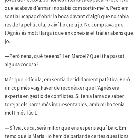
que acabava d’armar i no sabia com sortir-me’n. Però em
sentia incapaç d’obrir la boca davant d’algú que no sabia
res de la pel·lícula, o així ho creia jo. No comptava que
l’Agnès és molt llarga i que en coneixia el tràiler abans que
jo.
—Però nena, què teeens? I en Marcel? Que li ha passat
alguna cooosa?
Més que ridícula, em sentia decididament patètica. Però
un cop més vaig haver de reconèixer que l’Agnès era
experta en gestió de conflictes. Si tenia fama de saber
torejar els pares més impresentables, amb mi ho tenia
molt més fàcil.
—Sílvia, cuca, serà millor que ens esperis aquí baix. Em
temo que la Maria i jo hem de parlar de certes qüestions