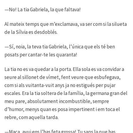
—No! La tia Gabriela, la que faltava!
Al mateix temps que m’exclamava, va ser com si la silueta
de la Sílvia es desdoblés.
—Sí, noia, la teva tia Gabriela, l’única que els té ben
posats per cantar-te les quaranta!
La tia no es va quedar a la porta. Ella sola es va convidar a
seure al sillonet de vímet, fent veure que esbufegava,
com si als vuitanta-vuit anys ja no estigués per pujar
escales. Era la tia soltera de la família, la germana gran del
meu pare, absolutament incombustible, sempre
d’humor, menys quan es posa impertinent i em toca el
rebre, com aquella tarda.
—Maca, avui ens l’has feta grossa! Tu saps la que has