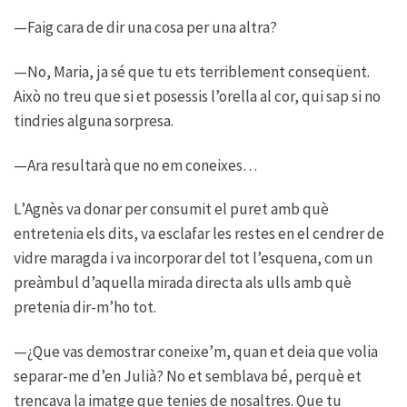
—Faig cara de dir una cosa per una altra?
—No, Maria, ja sé que tu ets terriblement conseqüent.
Això no treu que si et posessis l’orella al cor, qui sap si no
tindries alguna sorpresa.
—Ara resultarà que no em coneixes…
L’Agnès va donar per consumit el puret amb què
entretenia els dits, va esclafar les restes en el cendrer de
vidre maragda i va incorporar del tot l’esquena, com un
preàmbul d’aquella mirada directa als ulls amb què
pretenia dir-m’ho tot.
—¿Que vas demostrar coneixe’m, quan et deia que volia
separar-me d’en Julià? No et semblava bé, perquè et
trencava la imatge que tenies de nosaltres. Que tu