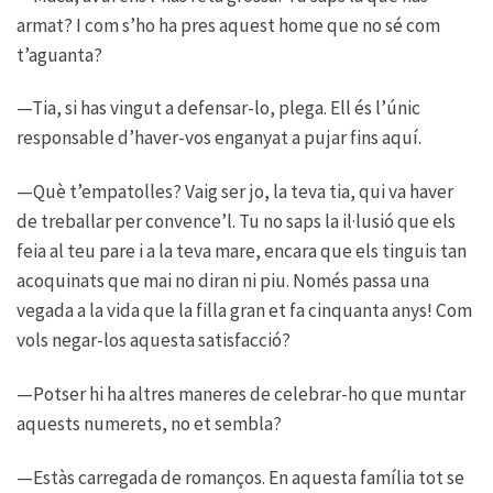
armat? I com s’ho ha pres aquest home que no sé com
t’aguanta?
—Tia, si has vingut a defensar-lo, plega. Ell és l’únic
responsable d’haver-vos enganyat a pujar fins aquí.
—Què t’empatolles? Vaig ser jo, la teva tia, qui va haver
de treballar per convence’l. Tu no saps la il·lusió que els
feia al teu pare i a la teva mare, encara que els tinguis tan
acoquinats que mai no diran ni piu. Només passa una
vegada a la vida que la filla gran et fa cinquanta anys! Com
vols negar-los aquesta satisfacció?
—Potser hi ha altres maneres de celebrar-ho que muntar
aquests numerets, no et sembla?
—Estàs carregada de romanços. En aquesta família tot se