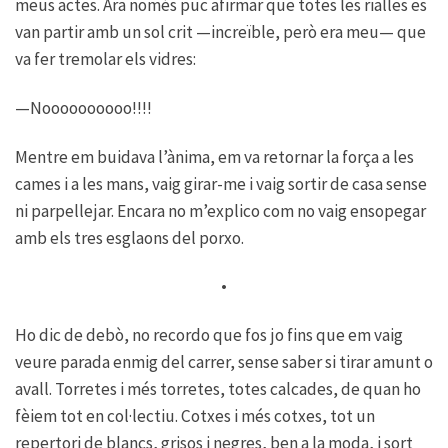
meus actes. Ara només puc afirmar que totes les rialles es
van partir amb un sol crit —increïble, però era meu— que
va fer tremolar els vidres:
—Noooooooooo!!!!
Mentre em buidava l’ànima, em va retornar la força a les
cames i a les mans, vaig girar-me i vaig sortir de casa sense
ni parpellejar. Encara no m’explico com no vaig ensopegar
amb els tres esglaons del porxo.
•
Ho dic de debò, no recordo que fos jo fins que em vaig
veure parada enmig del carrer, sense saber si tirar amunt o
avall. Torretes i més torretes, totes calcades, de quan ho
fèiem tot en col·lectiu. Cotxes i més cotxes, tot un
repertori de blancs, grisos i negres, ben a la moda, i sort