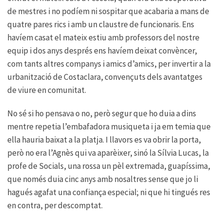
de mestres i no podíem ni sospitar que acabaria a mans de
quatre pares rics i amb un claustre de funcionaris. Ens
havíem casat el mateix estiu amb professors del nostre
equip i dos anys després ens havíem deixat convèncer,
com tants altres companys i amics d’amics, per invertir a la
urbanització de Costaclara, convençuts dels avantatges
de viure en comunitat.
No sé si ho pensava o no, però segur que ho duia a dins
mentre repetia l’embafadora musiqueta i ja em temia que
ella hauria baixat a la platja. I llavors es va obrir la porta,
però no era l’Agnès qui va aparèixer, sinó la Sílvia Lucas, la
profe de Socials, una rossa un pèl extremada, guapíssima,
que només duia cinc anys amb nosaltres sense que jo li
hagués agafat una confiança especial; ni que hi tingués res
en contra, per descomptat.