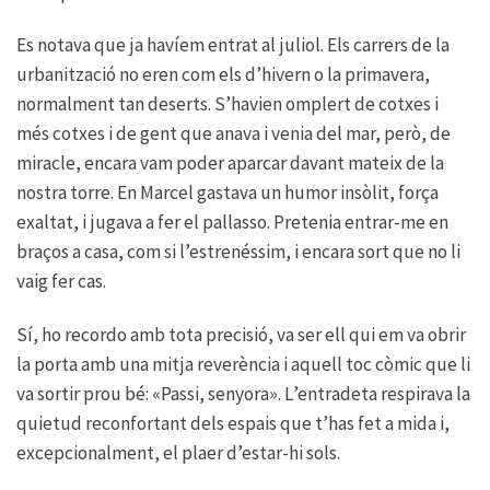
Es notava que ja havíem entrat al juliol. Els carrers de la
urbanització no eren com els d’hivern o la primavera,
normalment tan deserts. S’havien omplert de cotxes i
més cotxes i de gent que anava i venia del mar, però, de
miracle, encara vam poder aparcar davant mateix de la
nostra torre. En Marcel gastava un humor insòlit, força
exaltat, i jugava a fer el pallasso. Pretenia entrar-me en
braços a casa, com si l’estrenéssim, i encara sort que no li
vaig fer cas.
Sí, ho recordo amb tota precisió, va ser ell qui em va obrir
la porta amb una mitja reverència i aquell toc còmic que li
va sortir prou bé: «Passi, senyora». L’entradeta respirava la
quietud reconfortant dels espais que t’has fet a mida i,
excepcionalment, el plaer d’estar-hi sols.