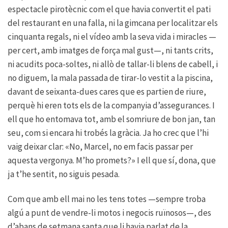
espectacle pirotècnic com el que havia convertit el pati
del restaurant en una falla, ni la gimcana per localitzar els
cinquanta regals, ni el vídeo amb la seva vida i miracles —
per cert, amb imatges de força mal gust—, ni tants crits,
ni acudits poca-soltes, ni allò de tallar-li blens de cabell, i
no diguem, la mala passada de tirar-lo vestit a la piscina,
davant de seixanta-dues cares que es partien de riure,
perquè hi eren tots els de la companyia d’assegurances. I
ell que ho entomava tot, amb el somriure de bon jan, tan
seu, com si encara hi trobés la gràcia. Ja ho crec que l’hi
vaig deixar clar: «No, Marcel, no em facis passar per
aquesta vergonya. M’ho promets?» I ell que sí, dona, que
ja t’he sentit, no siguis pesada.
Com que amb ell mai no les tens totes —sempre troba
algú a punt de vendre-li motos i negocis ruïnosos—, des
d’abans de setmana santa que li havia parlat de la