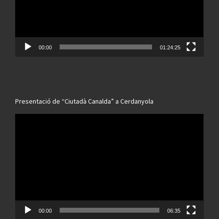
00:00
01:24:25
Presentació de “Ciutadà Canalda” a Cerdanyola
Reproductor
de
vídeo
00:00
06:35