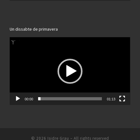
Un dissabte de primavera
Reproductor
de
vídeo
00:00
01:13
© 2026
Isidre Grau
– All rights reserved