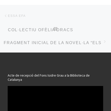
Post navigation
Previous post
ESSA EFA
BACK TO POST LIST
COL·LECTIU OFÈLIA DRACS
Ne
FRAGMENT INICIAL DE LA NOVEL·LA “ELS CO
Acte de recepció del Fons Isidre Grau a la Biblioteca de
Catalunya
Reproductor
de
vídeo