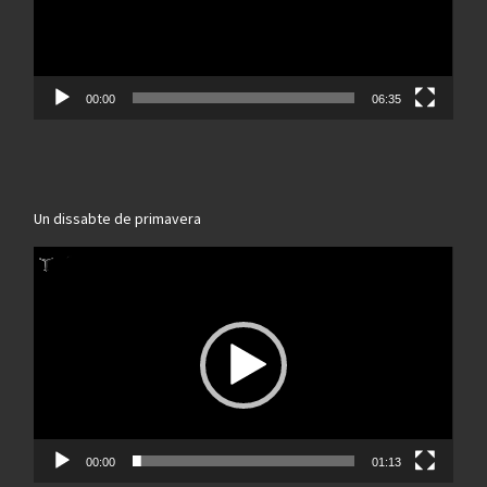
00:00
06:35
Un dissabte de primavera
Reproductor
de
vídeo
00:00
01:13