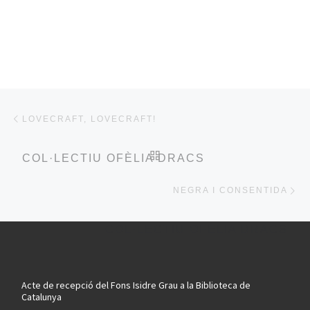
Post navigation
Previous post
LOVECRAFT, LOVECRAFT!
BACK TO POST LIST
COL·LECTIU OFÈLIA DRACS
Ne
NEGRA I CONSENTIDA
COL·LECTIU OFÈLIA DRACS
Acte de recepció del Fons Isidre Grau a la Biblioteca de
Catalunya