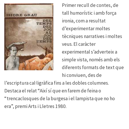
Primer recull de contes, de
tall humorístic i amb força
ironia, com a resultat
d’experimentar moltes
tècniques narratives i moltes
veus. El caràcter
experimental s’adverteix a
simple vista, només amb els
diferents formats de text que
hi conviuen, des de
l’escriptura cal·ligràfica fins a les dobles columnes.
Destaca el relat “Així sí que en farem de feina o
“trencaclosques de la burgesa i el lampista que no ho
era”, premi Arts i Lletres 1980.