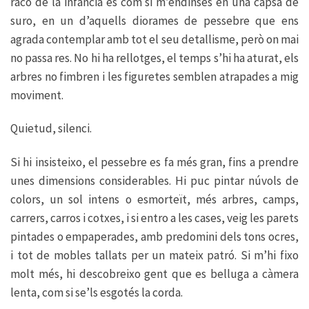
racó de la infància és com si m’endinsés en una capsa de
suro, en un d’aquells diorames de pessebre que ens
agrada contemplar amb tot el seu detallisme, però on mai
no passa res. No hi ha rellotges, el temps s’hi ha aturat, els
arbres no fimbren i les figuretes semblen atrapades a mig
moviment.
Quietud, silenci.
Si hi insisteixo, el pessebre es fa més gran, fins a prendre
unes dimensions considerables. Hi puc pintar núvols de
colors, un sol intens o esmorteït, més arbres, camps,
carrers, carros i cotxes, i si entro a les cases, veig les parets
pintades o empaperades, amb predomini dels tons ocres,
i tot de mobles tallats per un mateix patró. Si m’hi fixo
molt més, hi descobreixo gent que es belluga a càmera
lenta, com si se’ls esgotés la corda.