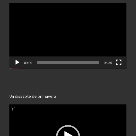
Reproductor
de
vídeo
00:00
06:35
Un dissabte de primavera
Reproductor
de
vídeo