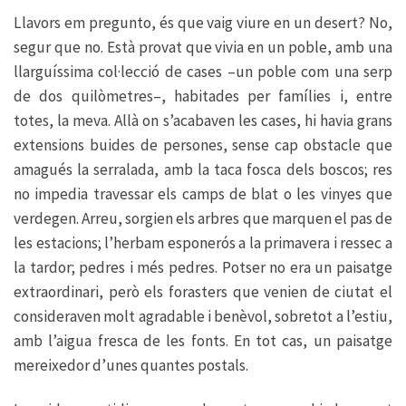
Llavors em pregunto, és que vaig viure en un desert? No,
segur que no. Està provat que vivia en un poble, amb una
llarguíssima col·lecció de cases –un poble com una serp
de dos quilòmetres–, habitades per famílies i, entre
totes, la meva. Allà on s’acabaven les cases, hi havia grans
extensions buides de persones, sense cap obstacle que
amagués la serralada, amb la taca fosca dels boscos; res
no impedia travessar els camps de blat o les vinyes que
verdegen. Arreu, sorgien els arbres que marquen el pas de
les estacions; l’herbam esponerós a la primavera i ressec a
la tardor; pedres i més pedres. Potser no era un paisatge
extraordi­nari, però els forasters que venien de ciutat el
consideraven molt agradable i benèvol, sobretot a l’estiu,
amb l’aigua fresca de les fonts. En tot cas, un paisatge
mereixedor d’unes quantes postals.