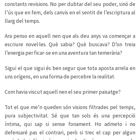
constants revisions. No per dubtar del seu poder, sinó de
l’ús que en fem, dels canvis en el sentit de l’escriptura al
llarg del temps.
Ara penso en aquell nen que als deu anys va començar a
escriure novel·les. Què sabia? Què buscava? D’on treia
l’energia per ficar-se en una aventura tan temerària?
Sigui el que sigui és ben segur que tota aposta arrela en
uns orígens, en una forma de percebre la realitat.
Com havia viscut aquell nen el seu primer paisatge?
Tot el que me’n queden són visions filtrades pel temps,
pura subjectivitat. Sé que tan sols és una percepció
íntima, qui sap si sense fonament. Ho admeto i no
defensaré pas el contrari, però si trec el cap per algun