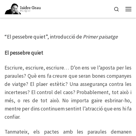
Skip to content
Search
Men
“El pessebre quiet”, introducció de
Primer paisatge
El pessebre quiet
Escriure, escriure, escriure… D’on ens ve l’aposta per les
paraules? Què ens fa creure que seran bones companyes
de viatge? El plaer estètic? Una assegurança contra les
incerteses? El control del caos? Probablement, tot això i
més, o res de tot això. No importa gaire esbrinar-ho,
mentre per dins continuem sentint l’atracció que ens hi fa
confiar.
Tanmateix, els pactes amb les paraules demanen