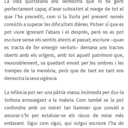
La vida quotidiana ens demostra que hi ha gent
perfectament capaç d’anar subsistint al marge de tot el
que l’ha precedit, com si la lluita pel present només
consistís a superar les dificultats diàries. Potser sí que es
pot viure ignorant l’abans i el després, però no es pot
escriure sense els sentits atents al passat; escriure –quan
es tracta de fer emergir veritats– demana uns tractes
oberts amb els orígens, amb tot aquell patrimoni que,
inexorablement, va quedant envaït per les ombres i les
trampes de la memòria, però que de tant en tant ens
demostra la seva vigència.
La infància pot ser una pàtria massa incòmoda per dur-la
tothora arrossegant a la maleta. Com també se la pot
confondre amb un indret tan llaminer que convidi a
ancorar-s’hi per estalviar-se els riscos de mirar més
endavant. Sigui com sigui, qui vulgui escriure l’ha de