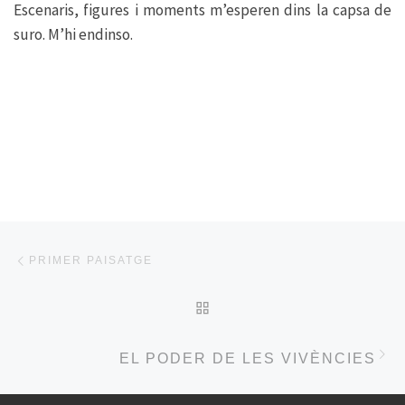
Escenaris, figures i moments m’esperen dins la capsa de
suro. M’hi endinso.
Post navigation
Previous post
PRIMER PAISATGE
BACK TO POST LIST
Ne
EL PODER DE LES VIVÈNCIES