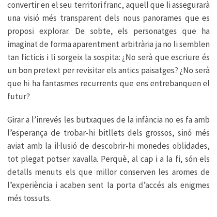
convertir en el seu territori franc, aquell que li assegurarà
una visió més transparent dels nous panorames que es
proposi explorar. De sobte, els personatges que ha
imaginat de forma aparentment arbitrària ja no li semblen
tan ficticis i li sorgeix la sospita: ¿No serà que escriure és
un bon pretext per revisitar els antics paisatges? ¿No serà
que hi ha fantasmes recurrents que ens entrebanquen el
futur?
Girar a l’inrevés les butxaques de la infància no es fa amb
l’esperança de trobar-hi bitllets dels grossos, sinó més
aviat amb la il·lusió de descobrir-hi monedes oblidades,
tot plegat potser xavalla. Perquè, al cap i a la fi, són els
detalls menuts els que millor conserven les aromes de
l’experiència i acaben sent la porta d’accés als enigmes
més tossuts.