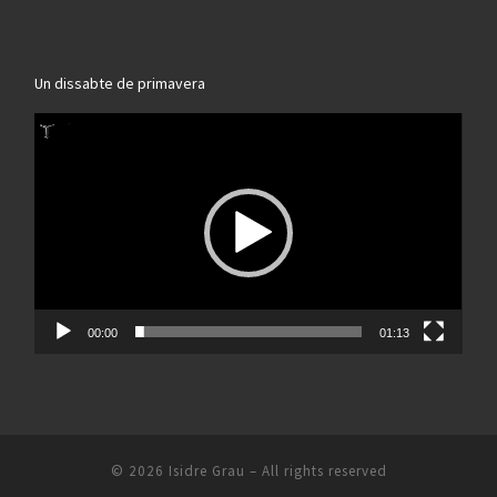
Un dissabte de primavera
Reproductor
de
vídeo
00:00
01:13
© 2026
Isidre Grau
– All rights reserved