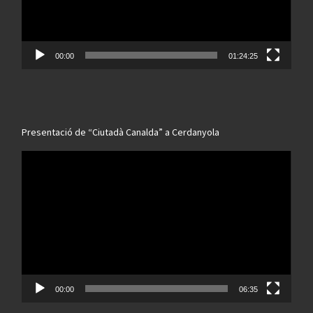
00:00
01:24:25
Presentació de “Ciutadà Canalda” a Cerdanyola
Reproductor
de
vídeo
00:00
06:35