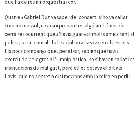
que ha de reunir orquestra i cor.
Quan en Gabriel Ruz va saber del concert, s’ho va callar
com un mussol, cosa sorprenent en algú amb fama de
xerraire i ocurrent que s’havia guanyat molts amics tant al
poliesportiu com al club social on arrasava en els escacs.
Els pocs companys que, per atzar, sabien que havia
exercit de peix gros a l’Omniplàstica, no s’havien callat les
insinuacions de mal gust, però ell es posava el dit als
llavis, que no admetia distraccions amb la reina en perill.