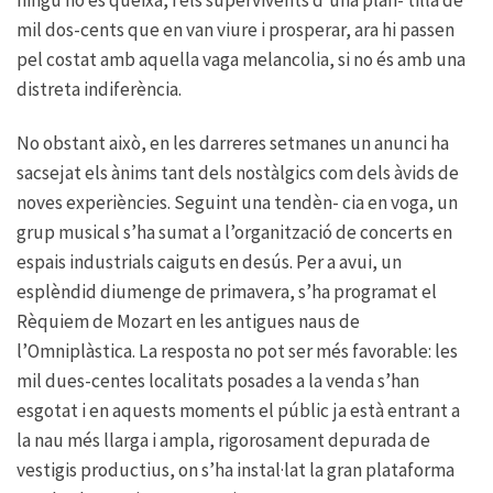
ningú no es queixa, i els supervivents d’una plan- tilla de
mil dos-cents que en van viure i prosperar, ara hi passen
pel costat amb aquella vaga melancolia, si no és amb una
distreta indiferència.
No obstant això, en les darreres setmanes un anunci ha
sacsejat els ànims tant dels nostàlgics com dels àvids de
noves experiències. Seguint una tendèn- cia en voga, un
grup musical s’ha sumat a l’organització de concerts en
espais industrials caiguts en desús. Per a avui, un
esplèndid diumenge de primavera, s’ha programat el
Rèquiem de Mozart en les antigues naus de
l’Omniplàstica. La resposta no pot ser més favorable: les
mil dues-centes localitats posades a la venda s’han
esgotat i en aquests moments el públic ja està entrant a
la nau més llarga i ampla, rigorosament depurada de
vestigis productius, on s’ha instal·lat la gran plataforma