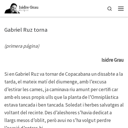
Skip to content
Search
Men
Gabriel Ruz torna
(primera página)
Isidre Grau
Si en Gabriel Ruz va tornar de Copacabana un dissabte a la
tarda, el mateix matí del diumenge, amb l’excusa
d’estirar les cames, ja caminava riu amunt per certiﬁ car
amb els seus propis ulls que la planta de l’Omniplàstica
estava tancada i ben tancada. Soledat i herbes salvatges al
voltant del recinte. Des d’aleshores s’havia dedicat a
llargs mesos d’oblit, però avui no s’ha volgut perdre
l’ocasió d’entrar-hi.