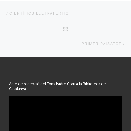
Post navigation
Previous post
CIENTÍFICS LLETRAFERITS
BACK TO POST LIST
Ne
PRIMER PAISATGE
Acte de recepció del Fons Isidre Grau a la Biblioteca de
Catalunya
Reproductor
de
vídeo