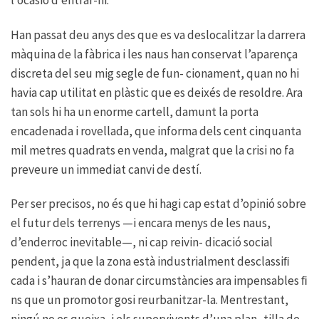
Han passat deu anys des que es va deslocalitzar la darrera
màquina de la fàbrica i les naus han conservat l’aparença
discreta del seu mig segle de fun- cionament, quan no hi
havia cap utilitat en plàstic que es deixés de resoldre. Ara
tan sols hi ha un enorme cartell, damunt la porta
encadenada i rovellada, que informa dels cent cinquanta
mil metres quadrats en venda, malgrat que la crisi no fa
preveure un immediat canvi de destí.
Per ser precisos, no és que hi hagi cap estat d’opinió sobre
el futur dels terrenys —i encara menys de les naus,
d’enderroc inevitable—, ni cap reivin- dicació social
pendent, ja que la zona està industrialment desclassiﬁ
cada i s’hauran de donar circumstàncies ara impensables ﬁ
ns que un promotor gosi reurbanitzar-la. Mentrestant,