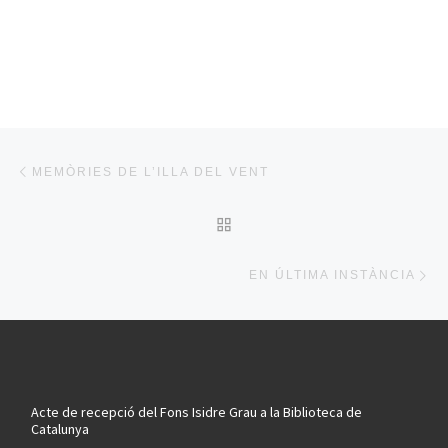
Post navigation
Previous post
MEMÒRIES DE L’ILLA DEL VENT
BACK TO POST LIST
Ne
EN ÚLTIMA INSTÀNCIA
Acte de recepció del Fons Isidre Grau a la Biblioteca de
Catalunya