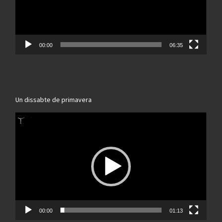
00:00
06:35
Un dissabte de primavera
Reproductor
de
vídeo
00:00
01:13