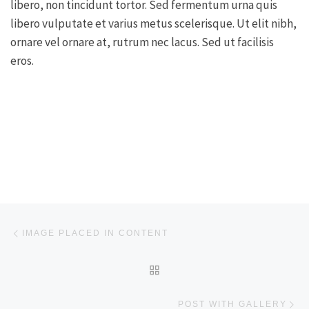
libero, non tincidunt tortor. Sed fermentum urna quis
libero vulputate et varius metus scelerisque. Ut elit nibh,
ornare vel ornare at, rutrum nec lacus. Sed ut facilisis
eros.
Post navigation
Previous post
IMAGE PLACED IN CONTENT
BACK TO POST LIST
Ne
POST WITH GALLERY