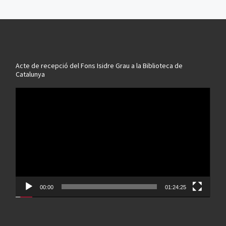
Acte de recepció del Fons Isidre Grau a la Biblioteca de
Catalunya
Reproductor
de
vídeo
00:00
01:24:25