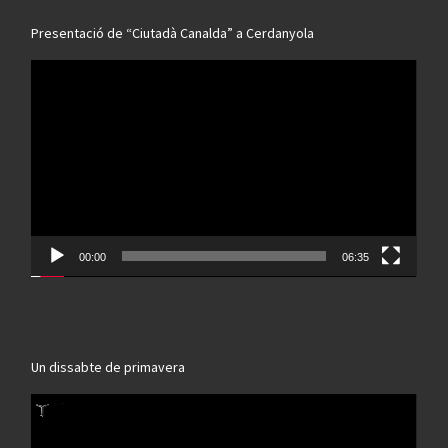
Presentació de “Ciutadà Canalda” a Cerdanyola
Reproductor
de
vídeo
00:00
06:35
Un dissabte de primavera
Reproductor
de
vídeo