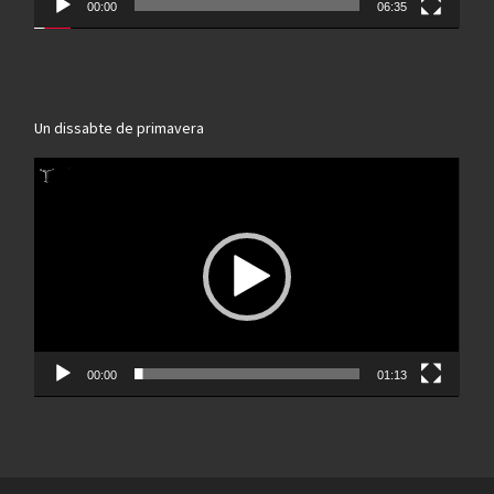
00:00
06:35
Un dissabte de primavera
Reproductor
de
vídeo
00:00
01:13