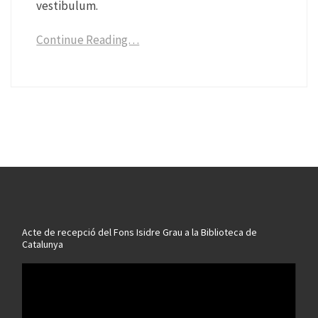
vestibulum.
Continue Reading…
Acte de recepció del Fons Isidre Grau a la Biblioteca de
Catalunya
Reproductor
de
vídeo