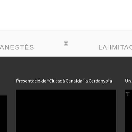
BACK TO POST LIST
’ANESTÈSIA EMOCIONAL ABANS QUE
LA IMITA
Presentació de “Ciutadà Canalda” a Cerdanyola
Un 
Reproductor
Rep
de
de
vídeo
víd