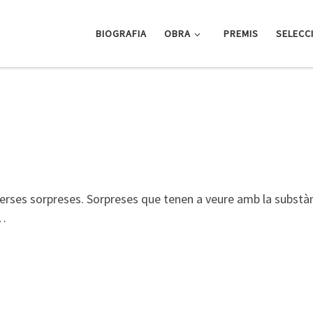
BIOGRAFIA
OBRA
PREMIS
SELECC
iverses sorpreses. Sorpreses que tenen a veure amb la substà
)…