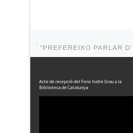
Post navigation
Previous post
“PREFEREIXO PARLAR D
Acte de recepció del Fons Isidre Grau a la
Biblioteca de Catalunya
Reproductor
de
vídeo