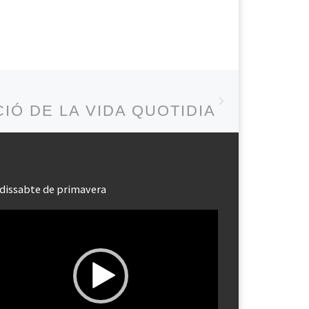
Next post
 NO D’INTEL·LIGÈNCIA EMOCIONAL
CIÓ DE LA VIDA QUOTIDIANA
dissabte de primavera
roductor
eo