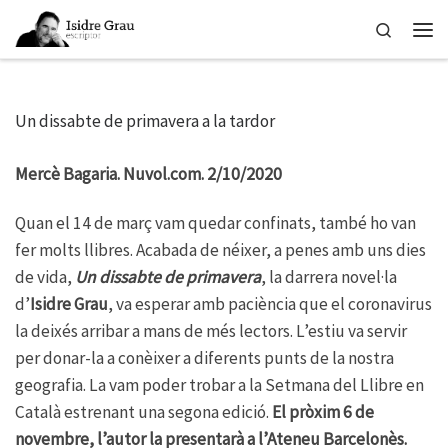
Skip to content
Search
Men
Un dissabte de primavera a la tardor
Mercè Bagaria. Nuvol.com. 2/10/2020
Quan el 14 de març vam quedar confinats, també ho van
fer molts llibres. Acabada de néixer, a penes amb uns dies
de vida,
Un dissabte de primavera
, la darrera novel·la
d’
Isidre Grau
, va esperar amb paciència que el coronavirus
la deixés arribar a mans de més lectors. L’estiu va servir
per donar-la a conèixer a diferents punts de la nostra
geografia. La vam poder trobar a la Setmana del Llibre en
Català estrenant una segona edició.
El pròxim 6 de
novembre, l’autor la presentarà a l’Ateneu Barcelonès.