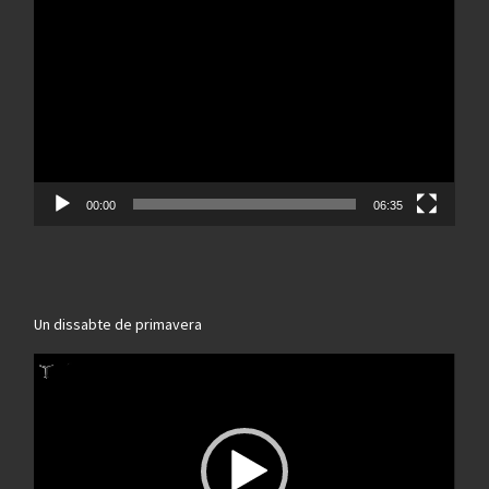
de
vídeo
00:00
06:35
Un dissabte de primavera
Reproductor
de
vídeo