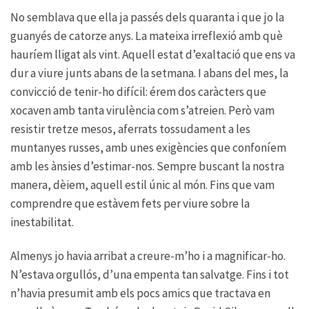
No semblava que ella ja passés dels quaranta i que jo la
guanyés de catorze anys. La mateixa irreflexió amb què
hauríem lligat als vint. Aquell estat d’exaltació que ens va
dur a viure junts abans de la setmana. I abans del mes, la
convicció de tenir-ho difícil: érem dos caràcters que
xocaven amb tanta virulència com s’atreien. Però vam
resistir tretze mesos, aferrats tossudament a les
muntanyes russes, amb unes exigències que confoníem
amb les ànsies d’estimar-nos. Sempre buscant la nostra
manera, dèiem, aquell estil únic al món. Fins que vam
comprendre que estàvem fets per viure sobre la
inestabilitat.
Almenys jo havia arribat a creure-m’ho i a magnificar-ho.
N’estava orgullós, d’una empenta tan salvatge. Fins i tot
n’havia presumit amb els pocs amics que tractava en