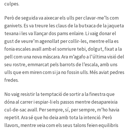
culpes.
Però de seguida va aixecar els ulls per clavar-me’ls com
ganivets. Es va treure les claus de la butxaca de la jaqueta
texana i les va llançar dos pams enlaire. Li vaig donar el
gust de veure’m agenollat per collir-les, mentre ella es
fonia escales avall amb el somriure tebi, dolgut, fixat a la
pell com una nova màscara. Ara m’agafo a l’última visió del
seu rostre, emmarcat pels barrots de l’escala, amb uns
ulls que em miren com si ja no fossin ulls. Més aviat pedres
fredes.
No vaig resistir la temptació de sortir a la finestra que
dóna al carrer i espiar-li els passos mentre desapareixia
cul-de-sac avall. Per sempre, sí, per sempre, m’ho havia
repetit. Ara sé que ho deia amb tota la intenció. Però
llavors, mentre veia com els seus talons feien equilibris