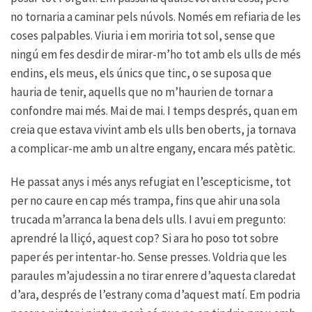
no tornaria a caminar pels núvols. Només em refiaria de les
coses palpables. Viuria i em moriria tot sol, sense que
ningú em fes desdir de mirar-m’ho tot amb els ulls de més
endins, els meus, els únics que tinc, o se suposa que
hauria de tenir, aquells que no m’haurien de tornar a
confondre mai més. Mai de mai. I temps després, quan em
creia que estava vivint amb els ulls ben oberts, ja tornava
a complicar-me amb un altre engany, encara més patètic.
He passat anys i més anys refugiat en l’escepticisme, tot
per no caure en cap més trampa, fins que ahir una sola
trucada m’arranca la bena dels ulls. I avui em pregunto:
aprendré la lliçó, aquest cop? Si ara ho poso tot sobre
paper és per intentar-ho. Sense presses. Voldria que les
paraules m’ajudessin a no tirar enrere d’aquesta claredat
d’ara, després de l’estrany coma d’aquest matí. Em podria