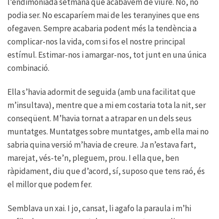
l’endimoniada setmana que acabàvem de viure. No, no
podia ser. No escaparíem mai de les teranyines que ens
ofegaven. Sempre acabaria podent més la tendència a
complicar-nos la vida, com si fos el nostre principal
estímul. Estimar-nos i amargar-nos, tot junt en una única
combinació.
Ella s’havia adormit de seguida (amb una facilitat que
m’insultava), mentre que a mi em costaria tota la nit, ser
conseqüent. M’havia tornat a atrapar en un dels seus
muntatges. Muntatges sobre muntatges, amb ella mai no
sabria quina versió m’havia de creure. Ja n’estava fart,
marejat, vés-te’n, pleguem, prou. I ella que, ben
ràpidament, diu que d’acord, sí, suposo que tens raó, és
el millor que podem fer.
Semblava un xai. I jo, cansat, li agafo la paraula i m’hi