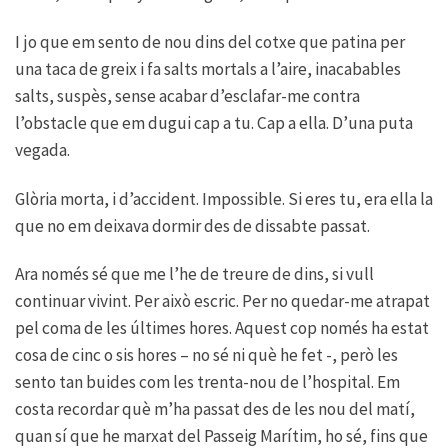
I jo que em sento de nou dins del cotxe que patina per
una taca de greix i fa salts mortals a l’aire, inacabables
salts, suspès, sense acabar d’esclafar-me contra
l’obstacle que em dugui cap a tu. Cap a ella. D’una puta
vegada.
Glòria morta, i d’accident. Impossible. Si eres tu, era ella la
que no em deixava dormir des de dissabte passat.
Ara només sé que me l’he de treure de dins, si vull
continuar vivint. Per això escric. Per no quedar-me atrapat
pel coma de les últimes hores. Aquest cop només ha estat
cosa de cinc o sis hores – no sé ni què he fet -, però les
sento tan buides com les trenta-nou de l’hospital. Em
costa recordar què m’ha passat des de les nou del matí,
quan sí que he marxat del Passeig Marítim, ho sé, fins que