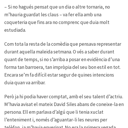
– Si no hagués pensat que un dia o altre tornaria, no
m’hauria guardat les claus – va fer ella amb una
coqueteria que fins ara no comprenc que duia molt
estudiada.
Com tota la resta de la comèdia que pensava representar
durant aquella maleïda setmana. O vés a saber durant
quant de temps, si no s’arriba a posar en evidència d’una
forma tan barroera, tan impròpia del seu bon estil en tot.
Encara se’m fa difícil estar segur de quines intencions
duia quan va arribar.
Però ja hi podia haver comptat, amb el seu talent d’actriu.
M’havia avisat el mateix David Siles abans de coneixe-la en
persona. Ell em parlava d’algú que li tenia xuclat
l’enteniment i, només d’aguantar-li les neures per
telèfon, ja m’havia enverinat. No era la primera vegada