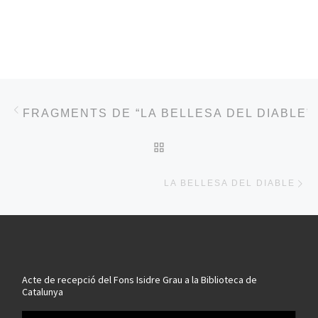
Post navigation
Previous post
FRAGMENTS DE “LA BELLESA DEL DIABLE”
BACK TO POST LIST
Ne
LA BELLESA DEL DIABLE
Acte de recepció del Fons Isidre Grau a la Biblioteca de
Catalunya
Reproductor