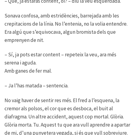
– Què, ja estaràs content, oi? – diu la veu esquerdada.
Sonava confosa, amb estridències, barrejada amb les
crepitacions de la línia. No l’entenia, no la volia entendre.
Era algú que s’equivocava, algun bromista dels que
emprenyen de nit.
– Sí, ja pots estar content – repeteix la veu, ara més
serena i aguda.
Amb ganes de fer mal.
– Ja l’has matada – sentencia.
No vaig haver de sentir res més. El fred a l’esquena, la
cremor als polsos, el cor que es desboca, el buit al
diafragma. Un altre accident, aquest cop mortal. Glòria.
Glòria morta. Tu. Aquest tu que ara vull aprendre a apartar
de mi, d’una punyetera vegada, si és que vull sobreviure.