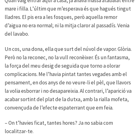
Quan vaig entrar aquí a casa, ja anava massa atabalat entre
mare i filla. L’últim que m’esperava és que hagués tingut
lladres. El pis era a les fosques, però aquella remor
d’aigua no era normal; ni la mitja claror al passadís. Venia
del lavabo.
Un cos, una dona, ella que surt del núvol de vapor. Glòria.
Però no la reconec, no la vull reconèixer. És un fantasma,
la força del meu desig de seguida que torno a olorar
complicacions. Me l’havia pintat tantes vegades amb el
pensament, en dos anys de no veure-li el pèl, que llavors
la volia esborrar i no desapareixia. Al contrari, l’aparició va
acabar sortint del plat de la dutxa, amb la rialla mofeta,
convençuda de l’efecte espaterrant que em feia.
– On t’havies ficat, tantes hores? Ja no sabia com
localitzar-te.