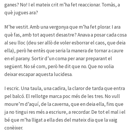
ganes? No! I el mateix crit m’ha fet reaccionar. Tomàs, a
què jugues ara?
M’he vestit. Amb una vergonya que m’ha fet plorar. I ara
què fas, amb tot aquest desastre? Anava a posar cada cosa
al seu lloc (deu ser allò de voler esborrar el caos, que deia
ella), però he entès que seria la manera de tornar a caure
en el parany. Sortir d’un coma per anar preparant el
següent. No sé com, però he dit que no. Que no volia
deixar escapar aquesta lucidesa.
I escric. Una taula, una cadira, la claror de tarda que entra
pel balcó. El rellotge marca poc més de les tres. No vull
moure’m d’aquí, de la caverna, que en deia ella, fins que
ja no tingui res més a escriure, a recordar. De tot el mal i el
bé que m’ha lligat a ella des del mateix dia que la vaig
conèixer.