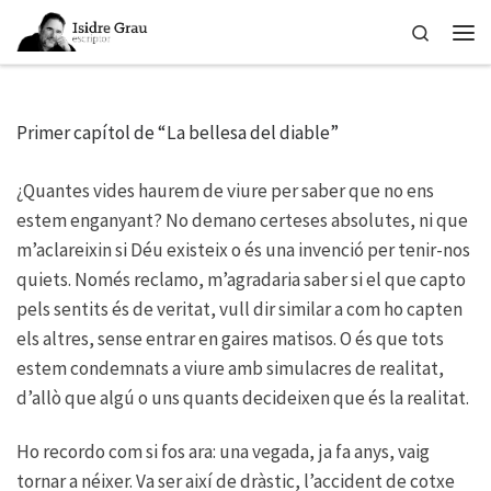
Skip to content
Search
Men
Primer capítol de “La bellesa del diable”
¿Quantes vides haurem de viure per saber que no ens
estem enganyant? No demano certeses absolutes, ni que
m’aclareixin si Déu existeix o és una invenció per tenir-nos
quiets. Només reclamo, m’agradaria saber si el que capto
pels sentits és de veritat, vull dir similar a com ho capten
els altres, sense entrar en gaires matisos. O és que tots
estem condemnats a viure amb simulacres de realitat,
d’allò que algú o uns quants decideixen que és la realitat.
Ho recordo com si fos ara: una vegada, ja fa anys, vaig
tornar a néixer. Va ser així de dràstic, l’accident de cotxe