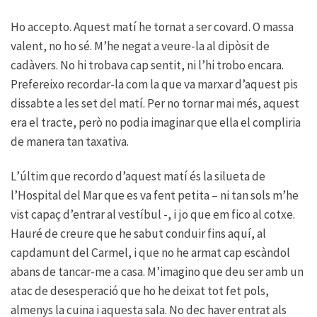
Ho accepto. Aquest matí he tornat a ser covard. O massa
valent, no ho sé. M’he negat a veure-la al dipòsit de
cadàvers. No hi trobava cap sentit, ni l’hi trobo encara.
Prefereixo recordar-la com la que va marxar d’aquest pis
dissabte a les set del matí. Per no tornar mai més, aquest
era el tracte, però no podia imaginar que ella el compliria
de manera tan taxativa.
L’últim que recordo d’aquest matí és la silueta de
l’Hospital del Mar que es va fent petita – ni tan sols m’he
vist capaç d’entrar al vestíbul -, i jo que em fico al cotxe.
Hauré de creure que he sabut conduir fins aquí, al
capdamunt del Carmel, i que no he armat cap escàndol
abans de tancar-me a casa. M’imagino que deu ser amb un
atac de desesperació que ho he deixat tot fet pols,
almenys la cuina i aquesta sala. No dec haver entrat als