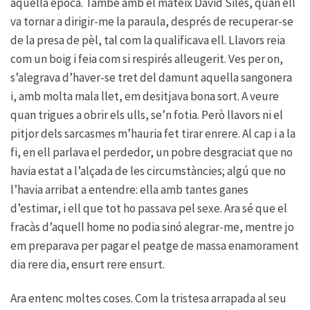
aquella època. També amb el mateix David Siles, quan ell
va tornar a dirigir-me la paraula, després de recuperar-se
de la presa de pèl, tal com la qualificava ell. Llavors reia
com un boig i feia com si respirés alleugerit. Ves per on,
s’alegrava d’haver-se tret del damunt aquella sangonera
i, amb molta mala llet, em desitjava bona sort. A veure
quan trigues a obrir els ulls, se’n fotia. Però llavors ni el
pitjor dels sarcasmes m’hauria fet tirar enrere. Al cap i a la
fi, en ell parlava el perdedor, un pobre desgraciat que no
havia estat a l’alçada de les circumstàncies; algú que no
l’havia arribat a entendre: ella amb tantes ganes
d’estimar, i ell que tot ho passava pel sexe. Ara sé que el
fracàs d’aquell home no podia sinó alegrar-me, mentre jo
em preparava per pagar el peatge de massa enamorament
dia rere dia, ensurt rere ensurt.
Ara entenc moltes coses. Com la tristesa arrapada al seu