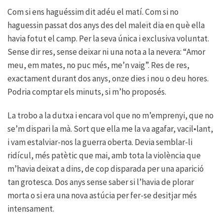
Com si ens haguéssim dit adéu el matí. Com si no
haguessin passat dos anys des del maleït dia en què ella
havia fotut el camp. Per la seva única i exclusiva voluntat.
Sense dir res, sense deixar ni una nota a la nevera: “Amor
meu, em mates, no puc més, me’n vaig”. Res de res,
exactament durant dos anys, onze dies i nou o deu hores.
Podria comptar els minuts, si m’ho proposés.
La trobo a la dutxa i encara vol que no m’emprenyi, que no
se’m dispari la mà. Sort que ella me la va agafar, vacil•lant,
i vam estalviar-nos la guerra oberta. Devia semblar-li
ridícul, més patètic que mai, amb tota la violència que
m’havia deixat a dins, de cop disparada per una aparició
tan grotesca. Dos anys sense saber si l’havia de plorar
morta o si era una nova astúcia per fer-se desitjar més
intensament.