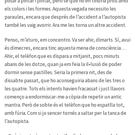
posar a pintar i pintar, però sé que no en tindria prou amb
els colors i les formes. Aquesta vegada necessito les
paraules, encara que després de l’accident a l’autopista
també les vaig avorrir. Ara me les torna un altre accident.
Penso, m’aturo, em concentro. Va ser ahir, dimarts. Sí, avui
és dimecres, encara tinc aquesta mena de consciència…
Ahir, el telèfon que es dispara a mitjanit, pocs minuts
abans de les dotze, quan ja em feia la il•lusió de poder
dormir sense pastilles. Seria la primera nit, des de
dissabte passat, que ho aconseguiria abans de les tres o
les quatre. Tots els intents havien fracassat i just llavors
començo a endormiscar-me a còpia de repetir un antic
mantra. Però de sobte és el telèfon que ho espatlla tot,
amb fúria. Com si jo sencer tornés a saltar per la tanca de
l’autopista.