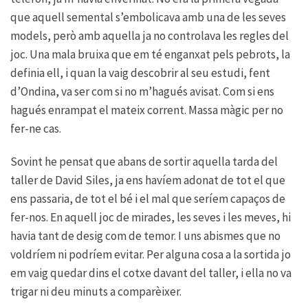
que aquell semental s’embolicava amb una de les seves
models, però amb aquella ja no controlava les regles del
joc. Una mala bruixa que em té enganxat pels pebrots, la
definia ell, i quan la vaig descobrir al seu estudi, fent
d’Ondina, va ser com si no m’hagués avisat. Com si ens
hagués enrampat el mateix corrent. Massa màgic per no
fer-ne cas.
Sovint he pensat que abans de sortir aquella tarda del
taller de David Siles, ja ens havíem adonat de tot el que
ens passaria, de tot el bé i el mal que seríem capaços de
fer-nos. En aquell joc de mirades, les seves i les meves, hi
havia tant de desig com de temor. I uns abismes que no
voldríem ni podríem evitar. Per alguna cosa a la sortida jo
em vaig quedar dins el cotxe davant del taller, i ella no va
trigar ni deu minuts a comparèixer.