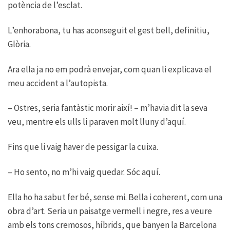
potència de l’esclat.
L’enhorabona, tu has aconseguit el gest bell, definitiu,
Glòria.
Ara ella ja no em podrà envejar, com quan li explicava el
meu accident a l’autopista.
– Ostres, seria fantàstic morir així! – m’havia dit la seva
veu, mentre els ulls li paraven molt lluny d’aquí.
Fins que li vaig haver de pessigar la cuixa.
– Ho sento, no m’hi vaig quedar. Sóc aquí.
Ella ho ha sabut fer bé, sense mi. Bella i coherent, com una
obra d’art. Seria un paisatge vermell i negre, res a veure
amb els tons cremosos, híbrids, que banyen la Barcelona