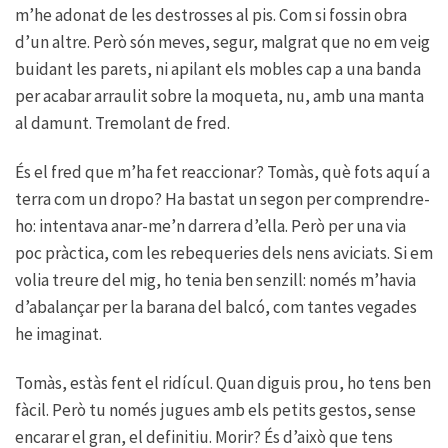
m’he adonat de les destrosses al pis. Com si fossin obra
d’un altre. Però són meves, segur, malgrat que no em veig
buidant les parets, ni apilant els mobles cap a una banda
per acabar arraulit sobre la moqueta, nu, amb una manta
al damunt. Tremolant de fred.
És el fred que m’ha fet reaccionar? Tomàs, què fots aquí a
terra com un dropo? Ha bastat un segon per comprendre-
ho: intentava anar-me’n darrera d’ella. Però per una via
poc pràctica, com les rebequeries dels nens aviciats. Si em
volia treure del mig, ho tenia ben senzill: només m’havia
d’abalançar per la barana del balcó, com tantes vegades
he imaginat.
Tomàs, estàs fent el ridícul. Quan diguis prou, ho tens ben
fàcil. Però tu només jugues amb els petits gestos, sense
encarar el gran, el definitiu. Morir? És d’això que tens