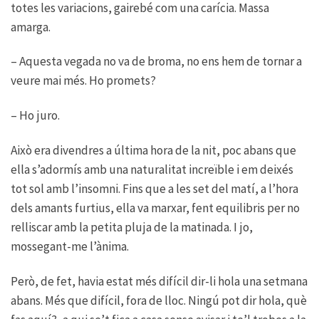
totes les variacions, gairebé com una carícia. Massa
amarga.
– Aquesta vegada no va de broma, no ens hem de tornar a
veure mai més. Ho promets?
– Ho juro.
Això era divendres a última hora de la nit, poc abans que
ella s’adormís amb una naturalitat increïble i em deixés
tot sol amb l’insomni. Fins que a les set del matí, a l’hora
dels amants furtius, ella va marxar, fent equilibris per no
relliscar amb la petita pluja de la matinada. I jo,
mossegant-me l’ànima.
Però, de fet, havia estat més difícil dir-li hola una setmana
abans. Més que difícil, fora de lloc. Ningú pot dir hola, què