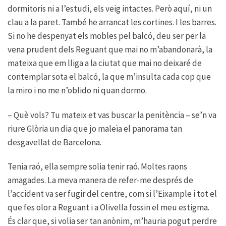
dormitoris ni a l’estudi, els veig intactes. Però aquí, ni un
clau a la paret. També he arrancat les cortines. I les barres.
Si no he despenyat els mobles pel balcó, deu ser per la
vena prudent dels Reguant que mai no m’abandonarà, la
mateixa que em lliga a la ciutat que mai no deixaré de
contemplar sota el balcó, la que m’insulta cada cop que
la miro i no me n’oblido ni quan dormo.
– Què vols? Tu mateix et vas buscar la penitència – se’n va
riure Glòria un dia que jo maleïa el panorama tan
desgavellat de Barcelona.
Tenia raó, ella sempre solia tenir raó. Moltes raons
amagades. La meva manera de refer-me després de
l’accident va ser fugir del centre, com si l’Eixample i tot el
que fes olor a Reguant i a Olivella fossin el meu estigma.
És clar que, si volia ser tan anònim, m’hauria pogut perdre