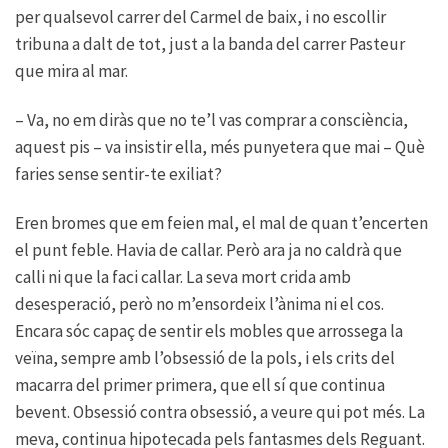
per qualsevol carrer del Carmel de baix, i no escollir
tribuna a dalt de tot, just a la banda del carrer Pasteur
que mira al mar.
– Va, no em diràs que no te’l vas comprar a consciència,
aquest pis – va insistir ella, més punyetera que mai – Què
faries sense sentir-te exiliat?
Eren bromes que em feien mal, el mal de quan t’encerten
el punt feble. Havia de callar. Però ara ja no caldrà que
calli ni que la faci callar. La seva mort crida amb
desesperació, però no m’ensordeix l’ànima ni el cos.
Encara sóc capaç de sentir els mobles que arrossega la
veïna, sempre amb l’obsessió de la pols, i els crits del
macarra del primer primera, que ell sí que continua
bevent. Obsessió contra obsessió, a veure qui pot més. La
meva, continua hipotecada pels fantasmes dels Reguant.