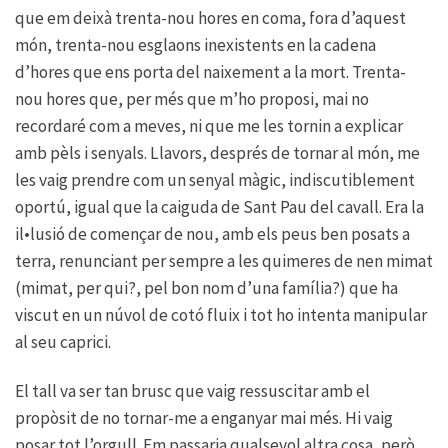
que em deixà trenta-nou hores en coma, fora d’aquest
món, trenta-nou esglaons inexistents en la cadena
d’hores que ens porta del naixement a la mort. Trenta-
nou hores que, per més que m’ho proposi, mai no
recordaré com a meves, ni que me les tornin a explicar
amb pèls i senyals. Llavors, després de tornar al món, me
les vaig prendre com un senyal màgic, indiscutiblement
oportú, igual que la caiguda de Sant Pau del cavall. Era la
il•lusió de començar de nou, amb els peus ben posats a
terra, renunciant per sempre a les quimeres de nen mimat
(mimat, per qui?, pel bon nom d’una família?) que ha
viscut en un núvol de cotó fluix i tot ho intenta manipular
al seu caprici.
El tall va ser tan brusc que vaig ressuscitar amb el
propòsit de no tornar-me a enganyar mai més. Hi vaig
posar tot l’orgull. Em passaria qualsevol altra cosa, però