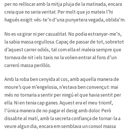
per no relliscar amb la mitja pluja de la matinada, encara
creia que no seria veritat. Per molt que jo mateix l’hi
hagués exigit: vés-te’n d’una punyetera vegada, oblida’m.
No es va girar ni per casualitat. No podia estranyar-me’n,
la sabia massa orgullosa. Capaç de passar de tot, sobretot
d’aquest carrer odiós, tal com ella el maleïa sempre que
tornava de nit i els taxis no la volien entrar al fons d’un
carreró massa perillós.
Amb la roba ben cenyida al cos, amb aquella manera de
moure’s que m’engelosia, n’estava ben convençut: mai
més no tornaria a sentir per ningú el que havia sentit per
ella. Ni en tenia cap ganes. Aquest era el meu triomf,
l’única manera de no pagar el desig amb dolor. Però
dissabte al matí, amb la secreta confiança de tornar-la a
veure algun dia, encara em semblava un consol massa