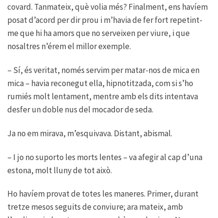
covard. Tanmateix, què volia més? Finalment, ens havíem
posat d’acord per dir prou i m’havia de fer fort repetint-
me que hi ha amors que no serveixen per viure, i que
nosaltres n’érem el millor exemple.
– Sí, és veritat, només servim per matar-nos de mica en
mica – havia reconegut ella, hipnotitzada, com si s’ho
rumiés molt lentament, mentre amb els dits intentava
desfer un doble nus del mocador de seda.
Ja no em mirava, m’esquivava. Distant, abismal.
– I jo no suporto les morts lentes – va afegir al cap d’una
estona, molt lluny de tot això.
Ho havíem provat de totes les maneres. Primer, durant
tretze mesos seguits de conviure; ara mateix, amb