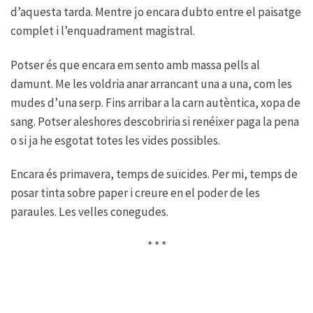
d’aquesta tarda. Mentre jo encara dubto entre el paisatge
complet i l’enquadrament magistral.
Potser és que encara em sento amb massa pells al
damunt. Me les voldria anar arrancant una a una, com les
mudes d’una serp. Fins arribar a la carn autèntica, xopa de
sang. Potser aleshores descobriria si renéixer paga la pena
o si ja he esgotat totes les vides possibles.
Encara és primavera, temps de suïcides. Per mi, temps de
posar tinta sobre paper i creure en el poder de les
paraules. Les velles conegudes.
* * *