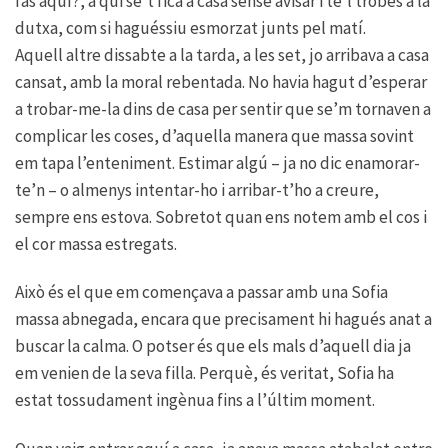
fas aquí?, a qui se’t fica a casa sense avisar i te’l trobes a la
dutxa, com si haguéssiu esmorzat junts pel matí.
Aquell altre dissabte a la tarda, a les set, jo arribava a casa
cansat, amb la moral rebentada. No havia hagut d’esperar
a trobar-me-la dins de casa per sentir que se’m tornaven a
complicar les coses, d’aquella manera que massa sovint
em tapa l’enteniment. Estimar algú – ja no dic enamorar-
te’n – o almenys intentar-ho i arribar-t’ho a creure,
sempre ens estova. Sobretot quan ens notem amb el cos i
el cor massa estregats.
Això és el que em començava a passar amb una Sofia
massa abnegada, encara que precisament hi hagués anat a
buscar la calma. O potser és que els mals d’aquell dia ja
em venien de la seva filla. Perquè, és veritat, Sofia ha
estat tossudament ingènua fins a l’últim moment.