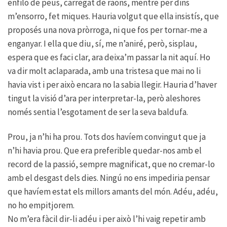
enfilo de peus, carregat de raons, mentre per dins
m’ensorro, fet miques. Hauria volgut que ella insistís, que
proposés una nova pròrroga, ni que fos per tornar-me a
enganyar. I ella que diu, sí, me n’aniré, però, sisplau,
espera que es faci clar, ara deixa’m passar la nit aquí. Ho
va dir molt aclaparada, amb una tristesa que mai no li
havia vist i per això encara no la sabia llegir. Hauria d’haver
tingut la visió d’ara per interpretar-la, però aleshores
només sentia l’esgotament de ser la seva baldufa.
Prou, ja n’hi ha prou. Tots dos havíem convingut que ja
n’hi havia prou. Que era preferible quedar-nos amb el
record de la passió, sempre magnificat, que no cremar-lo
amb el desgast dels dies. Ningú no ens impediria pensar
que havíem estat els millors amants del món. Adéu, adéu,
no ho empitjorem.
No m’era fàcil dir-li adéu i per això l’hi vaig repetir amb