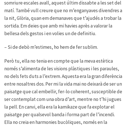
somriure escales avall, aquest últim dissabte a les set del
matí. També vull creure que no m’enganyaves divendres a
la nit, Glòria, quan em demanaves que t’ajudés a trobar la
sortida. Em deies que amb mi havies après a valorar la
bellesa dels gestos i en volies un de definitiu.
– Si de debò m’estimes, ho hem de fer sublim.
Però tu, ella no tenia en compte que la meva estètica
només s’alimenta de les visions plàstiques i les paraules,
no dels fets duts a l’extrem. Aquesta era la gran diferència
entre nosaltres dos. Per mi la vida mai no deixarà de ser un
paisatge que cal embellir, fer-lo coherent, susceptible de
ser contemplat com una obra d’art, mentre no t’hi jugues
la pell. En canvi, ella era la kamikaze que fa explotar el
paisatge per qualsevol banda i forma part de l’incendi.
Ella no creia en harmonies bucòliques, només en la