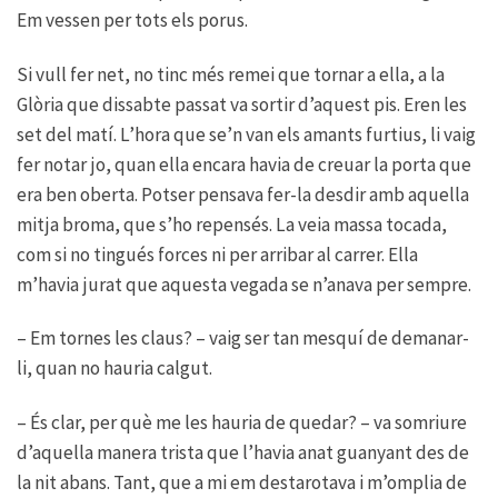
Em vessen per tots els porus.
Si vull fer net, no tinc més remei que tornar a ella, a la
Glòria que dissabte passat va sortir d’aquest pis. Eren les
set del matí. L’hora que se’n van els amants furtius, li vaig
fer notar jo, quan ella encara havia de creuar la porta que
era ben oberta. Potser pensava fer-la desdir amb aquella
mitja broma, que s’ho repensés. La veia massa tocada,
com si no tingués forces ni per arribar al carrer. Ella
m’havia jurat que aquesta vegada se n’anava per sempre.
– Em tornes les claus? – vaig ser tan mesquí de demanar-
li, quan no hauria calgut.
– És clar, per què me les hauria de quedar? – va somriure
d’aquella manera trista que l’havia anat guanyant des de
la nit abans. Tant, que a mi em destarotava i m’omplia de