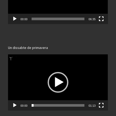
00:00
06:35
Un dissabte de primavera
Reproductor
de
vídeo
00:00
01:13