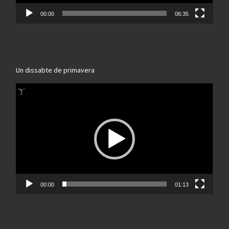
00:00
06:35
Un dissabte de primavera
Reproductor
de
vídeo
00:00
01:13