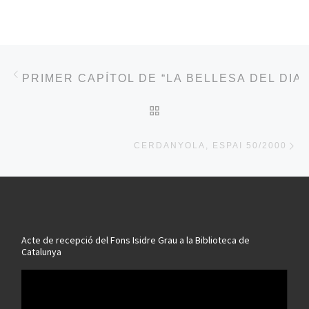
Post navigation
Previous post
PRIMER CAPÍTOL DE “LA BELLESA DEL DIA
BACK TO POST LIST
Ne
CERDANYOLA, ESPAI 50/2000
Acte de recepció del Fons Isidre Grau a la Biblioteca de
Catalunya
Reproductor
de
vídeo