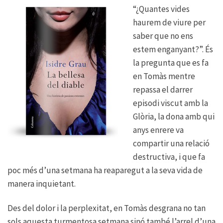
“¿Quantes vides
haurem de viure per
saber que no ens
estem enganyant?”. És
la pregunta que es fa
en Tomàs mentre
repassa el darrer
episodi viscut amb la
Glòria, la dona amb qui
anys enrere va
compartir una relació
destructiva, i que fa
poc més d’una setmana ha reaparegut a la seva vida de
manera inquietant.
Des del dolor i la perplexitat, en Tomàs desgrana no tan
sols aquesta turmentosa setmana sinó també l’arrel d’una