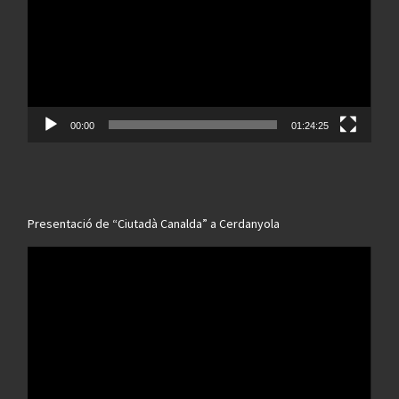
00:00
01:24:25
Presentació de “Ciutadà Canalda” a Cerdanyola
Reproductor
de
vídeo