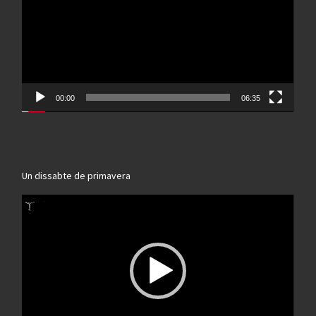
00:00
06:35
Un dissabte de primavera
Reproductor
de
vídeo