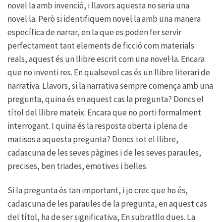
novel·la amb invenció, i llavors aquesta no seria una
novel·la. Però si identifiquem novel·la amb una manera
específica de narrar, en la que es poden fer servir
perfectament tant elements de ficció com materials
reals, aquest és un llibre escrit com una novel·la. Encara
que no inventi res. En qualsevol cas és un llibre literari de
narrativa. Llavors, si la narrativa sempre comença amb una
pregunta, quina és en aquest cas la pregunta? Doncs el
títol del llibre mateix. Encara que no porti formalment
interrogant. I quina és la resposta oberta i plena de
matisos a aquesta pregunta? Doncs tot el llibre,
cadascuna de les seves pàgines i de les seves paraules,
precises, ben triades, emotives i belles.
Si la pregunta és tan important, i jo crec que ho és,
cadascuna de les paraules de la pregunta, en aquest cas
del títol, ha de ser significativa, En subratllo dues. La