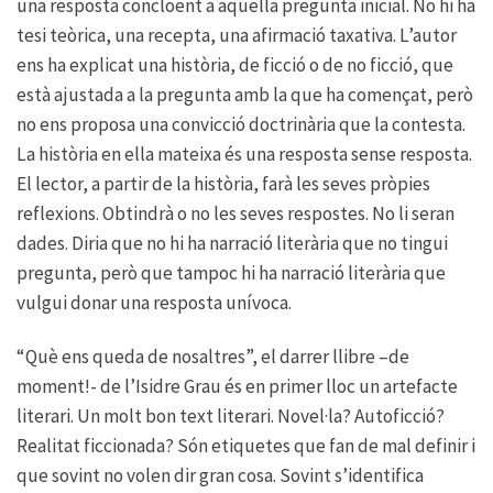
una resposta concloent a aquella pregunta inicial. No hi ha
tesi teòrica, una recepta, una afirmació taxativa. L’autor
ens ha explicat una història, de ficció o de no ficció, que
està ajustada a la pregunta amb la que ha començat, però
no ens proposa una convicció doctrinària que la contesta.
La història en ella mateixa és una resposta sense resposta.
El lector, a partir de la història, farà les seves pròpies
reflexions. Obtindrà o no les seves respostes. No li seran
dades. Diria que no hi ha narració literària que no tingui
pregunta, però que tampoc hi ha narració literària que
vulgui donar una resposta unívoca.
“Què ens queda de nosaltres”, el darrer llibre –de
moment!- de l’Isidre Grau és en primer lloc un artefacte
literari. Un molt bon text literari. Novel·la? Autoficció?
Realitat ficcionada? Són etiquetes que fan de mal definir i
que sovint no volen dir gran cosa. Sovint s’identifica