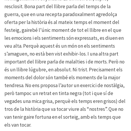
resclosit. Bona part del llibre parla del temps de la
guerra, que en una recepta paradoxalment agredolça
oferta per la història és al mateix temps el moment del
festeig, gairebé l’únic moment de tot el llibre en el que
les emocions i els sentiments són expressats, es diuen en
veu alta. Perquè aquest és un món on els sentiments
s’amaguen, no està ben vist exhibir-los. I una altra part
important del llibre parla de malalties i de morts. Però no
és un llibre lúgubre, en absolut. Ni trist. Precisament els
moments del dolor són també els moments de la major
tendresa. No ens proposa l’autor un exercici de nostàlgia,
però tampoc un retrat en tinta negra (tot i que sí de
vegades una mica grisa, perquè els temps eren grisos) del
tros de la història que va tocar viure als “nostres”. Que no
van tenir gaire fortuna en el sorteig, amb els temps que
els van tocar.