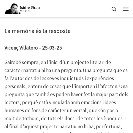
Skip to content
Search
Men
La memòria és la resposta
Vicenç Villatoro – 25-03-25
Gairebé sempre, en l’inici d’un projecte literari de
caràcter narratiu hi ha una pregunta. Una pregunta que es
fa l’autor des de les seves inquietuds i experiències
personals, entorn de coses que l’importen i l’afecten. Una
pregunta que també es poden haver fet la major part dels
lectors, perquè està vinculada amb emocions i idees
humanes de fons de caràcter universal, que són poc o
molt de tothom, de tots els llocs i de totes les èpoques. I
al final d’aquest projecte narratiu no hi ha, per fortuna,