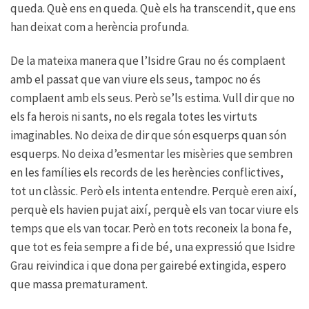
queda. Què ens en queda. Què els ha transcendit, que ens
han deixat com a herència profunda.
De la mateixa manera que l’Isidre Grau no és complaent
amb el passat que van viure els seus, tampoc no és
complaent amb els seus. Però se’ls estima. Vull dir que no
els fa herois ni sants, no els regala totes les virtuts
imaginables. No deixa de dir que són esquerps quan són
esquerps. No deixa d’esmentar les misèries que sembren
en les famílies els records de les herències conflictives,
tot un clàssic. Però els intenta entendre. Perquè eren així,
perquè els havien pujat així, perquè els van tocar viure els
temps que els van tocar. Però en tots reconeix la bona fe,
que tot es feia sempre a fi de bé, una expressió que Isidre
Grau reivindica i que dona per gairebé extingida, espero
que massa prematurament.