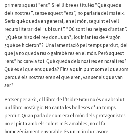
primera aquest “ens”. Si el llibre es titulés “Què queda
dels nostres”, sense aquest “ens”, no parlaria del mateix.
Seria què queda en general, en el món, seguint el vell
recurs literari del “ubi sunt”. “Où sont les neiges d’antan”.
“¿Qué se hizo del rey don Juan?, los infantes de Aragón
¿qué se hicieron”?. Una lamentació pel temps perdut, del
que ja no queda res o gairebé res en el món. Però aquest
“ens” ho canvia tot. Què queda dels nostres en nosaltres?
Què es el que ens queda? Fins a quin punt som el que som
perquè els nostres eren el que eren, van ser els que van
ser?
Potser per això, el llibre de l’Isidre Grau no és en absolut
un llibre nostàlgic. No canta les belleses d’un temps
perdut. Quan parla de com era el món dels protagonistes
no el pinta amb els colors més amables, no el fa
homogèniament enyorable. És un món dur, aspre,