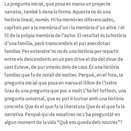
La pregunta inicial, que posa en marxa un projecte
narratiu, també li dona la forma. Aquesta no és una
història lineal, només. Hi ha memòries diferenciades,
capítols per a la memòria d’un i la memòria d’un altre. I el
fil de la pròpia memòria de l’autor. El resultat és la història
d’una família, però transcendeix el pur anecdotari
familiar. Per entendre’ns no és una història per repartir
entre els descendents en un pen drive el dia del dinar de
sant Esteve, de pur interès dels de casa. És una història
familiar que fa de mirall de moltes. Perquè, en el fons, la
pregunta inicial que posa en marxa el llibre de l’Isidre
Grau és una pregunta que poc o molt s’ha fet tothom, una
pregunta universal, que es pot il·lustrar amb una història
concreta. Que és el que fa la literatura. Que és el que fa la
narrativa. Perquè qui de nosaltres no s’ha preguntat en
algun moment de la vida “Què ens queda dels nostres”?