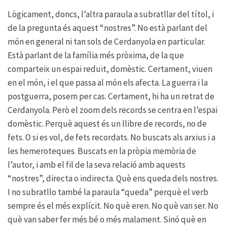
Lògicament, doncs, l’altra paraula a subratllar del títol, i
de la pregunta és aquest “nostres”. No està parlant del
món en general ni tan sols de Cerdanyola en particular.
Està parlant de la família més pròxima, de la que
comparteix un espai reduït, domèstic. Certament, viuen
en el món, i el que passa al món els afecta. La guerra i la
postguerra, posem per cas. Certament, hi ha un retrat de
Cerdanyola. Però el zoom dels records se centra en l’espai
domèstic. Perquè aquest és un llibre de records, no de
fets. O si es vol, de fets recordats. No buscats als arxius i a
les hemeroteques. Buscats en la pròpia memòria de
l’autor, i amb el fil de la seva relació amb aquests
“nostres”, directa o indirecta. Què ens queda dels nostres.
I no subratllo també la paraula “queda” perquè el verb
sempre és el més explícit. No què eren. No què van ser. No
què van saber fer més bé o més malament. Sinó què en