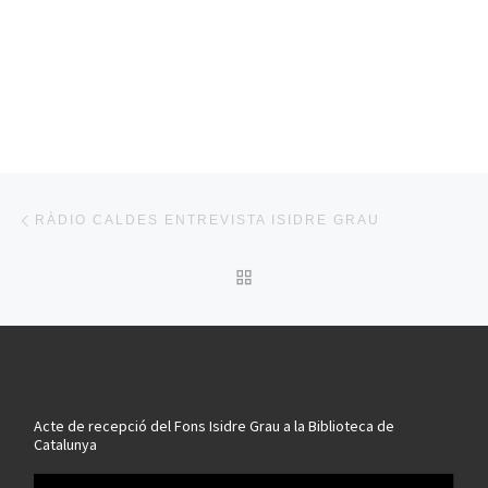
Post navigation
Previous post
RÀDIO CALDES ENTREVISTA ISIDRE GRAU
BACK TO POST LIST
Acte de recepció del Fons Isidre Grau a la Biblioteca de
Catalunya
Reproductor