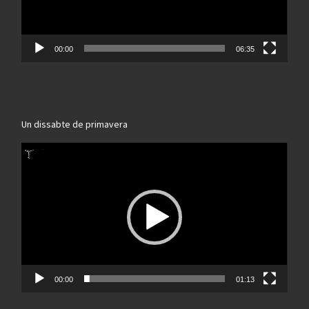
00:00
06:35
Un dissabte de primavera
Reproductor
de
vídeo
00:00
01:13