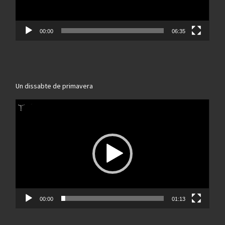
00:00
06:35
Un dissabte de primavera
Reproductor
de
vídeo
00:00
01:13