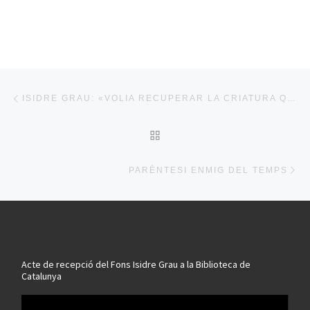
Post navigation
Previous post
ISIDRE GRAU: «VOLIA RECUPERAR LA CRIATURA QUE TINC DINS MEU»
BACK TO POST LIST
Ne
PARÈNTESI ENMIG DEL TEMPS
Acte de recepció del Fons Isidre Grau a la Biblioteca de
Catalunya
Reproductor