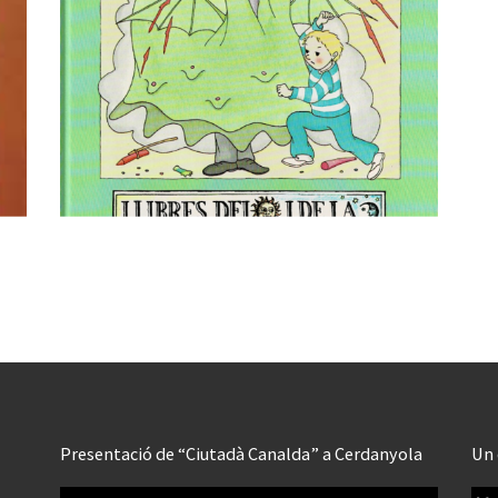
Presentació de “Ciutadà Canalda” a Cerdanyola
Un 
Reproductor
Rep