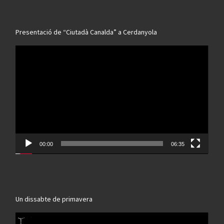
Presentació de “Ciutadà Canalda” a Cerdanyola
Reproductor
de
vídeo
00:00
06:35
Un dissabte de primavera
Reproductor