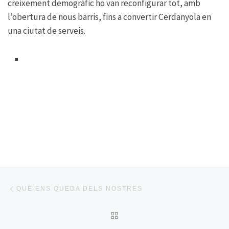
creixement demogràfic ho van reconfigurar tot, amb
l’obertura de nous barris, fins a convertir Cerdanyola en
una ciutat de serveis.
Post navigation
Previous post
QUÈ ENS QUEDA DELS NOSTRES
BACK TO POST LIST