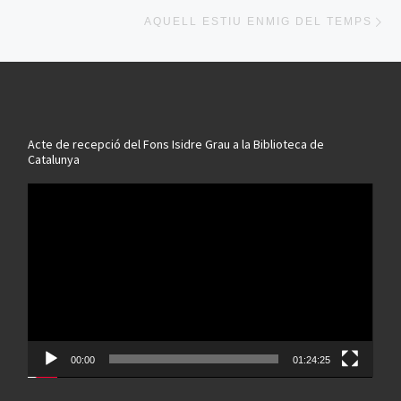
Ne
AQUELL ESTIU ENMIG DEL TEMPS
Acte de recepció del Fons Isidre Grau a la Biblioteca de
Catalunya
Reproductor
de
vídeo
00:00
01:24:25