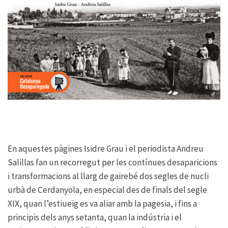
En aquestes pàgines Isidre Grau i el periodista Andreu
Salillas fan un recorregut per les contínues desaparicions
i transformacions al llarg de gairebé dos segles de nucli
urbà de Cerdanyola, en especial des de finals del segle
XIX, quan l’estiueig es va aliar amb la pagesia, i fins a
principis dels anys setanta, quan la indústria i el