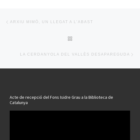
Post navigation
Previous post
ARXIU MIMÓ, UN LLEGAT A L’ABAST
BACK TO POST LIST
Ne
LA CERDANYOLA DEL VALLÈS DESAPAREGUDA
Acte de recepció del Fons Isidre Grau a la Biblioteca de
Catalunya
Reproductor
de
vídeo