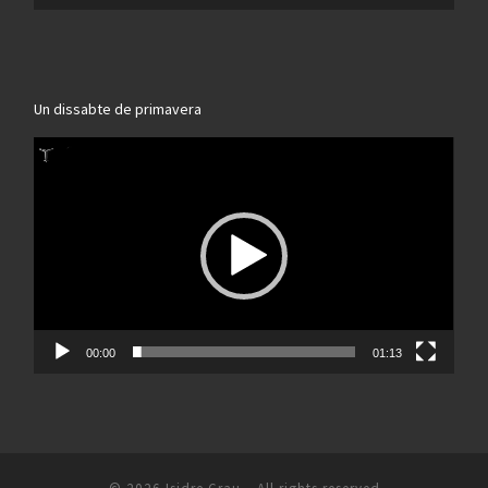
Un dissabte de primavera
Reproductor
de
vídeo
00:00
01:13