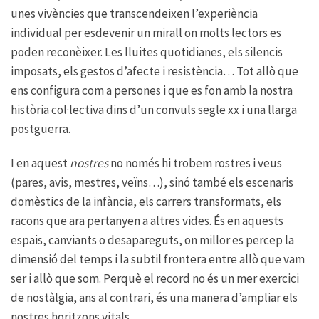
unes vivències que transcendeixen l’experiència
individual per esdevenir un mirall on molts lectors es
poden reconèixer. Les lluites quotidianes, els silencis
imposats, els gestos d’afecte i resistència… Tot allò que
ens configura com a persones i que es fon amb la nostra
història col·lectiva dins d’un convuls segle xx i una llarga
postguerra.
I en aquest
nostres
no només hi trobem rostres i veus
(pares, avis, mestres, veïns…), sinó també els escenaris
domèstics de la infància, els carrers transformats, els
racons que ara pertanyen a altres vides. És en aquests
espais, canviants o desapareguts, on millor es percep la
dimensió del temps i la subtil frontera entre allò que vam
ser i allò que som. Perquè el record no és un mer exercici
de nostàlgia, ans al contrari, és una manera d’ampliar els
nostres horitzons vitals.