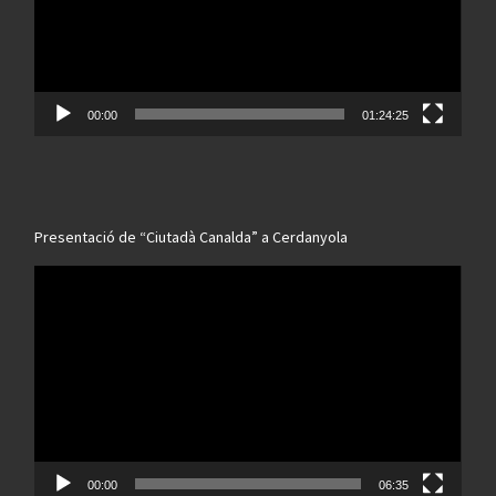
00:00
01:24:25
Presentació de “Ciutadà Canalda” a Cerdanyola
Reproductor
de
vídeo
00:00
06:35